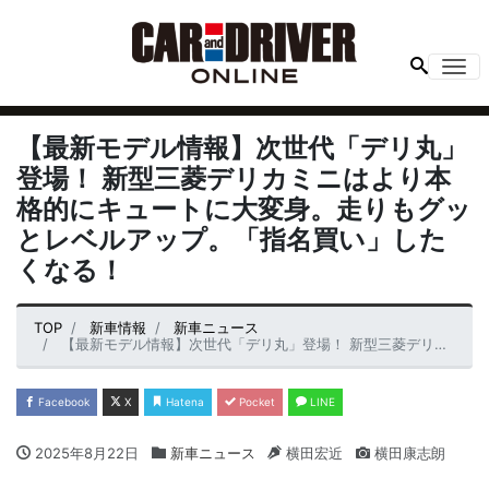
Me
【最新モデル情報】次世代「デリ丸」
登場！ 新型三菱デリカミニはより本
格的にキュートに大変身。走りもグッ
とレベルアップ。「指名買い」した
くなる！
TOP
新車情報
新車ニュース
【最新モデル情報】次世代「デリ丸」登場！ 新型三菱デリカミニはより本格的にキュートに大変身。走りもグッとレベルアップ。「指名買い」したくなる！
Facebook
X
Hatena
Pocket
LINE
2025年8月22日
新車ニュース
横田宏近
横田康志朗