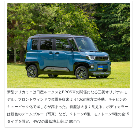
新型デリカミニは日産ルークスとBROS車の関係になる三菱オリジナルモ
デル。フロントウィンドウ位置を従来より10cm前方に移動、キャビンの
キュービック化で逞しさが高まった。新型は大きく見える。ボディカラー
は新色のデニムブルー（写真）など、２トーン6種、モノトーン9種の全15
タイプを設定。4WDの最低地上高は160mm