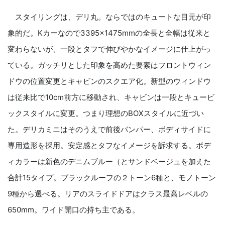
スタイリングは、デリ丸。ならではのキュートな目元が印
象的だ。Kカーなので3395×1475mmの全長と全幅は従来と
変わらないが、一段とタフで伸びやかなイメージに仕上がっ
ている。ガッチリとした印象を高めた要素はフロントウィン
ドウの位置変更とキャビンのスクエア化。新型のウィンドウ
は従来比で10cm前方に移動され、キャビンは一段とキュービ
ックスタイルに変更。つまり理想のBOXスタイルに近づい
た。デリカミニはそのうえで前後バンパー、ボディサイドに
専用造形を採用。安定感とタフなイメージを訴求する。ボデ
ィカラーは新色のデニムブルー（とサンドベージュを加えた
合計15タイプ。ブラックルーフの２トーン6種と、モノトーン
9種から選べる。リアのスライドドアはクラス最高レベルの
650mm。ワイド開口の持ち主である。