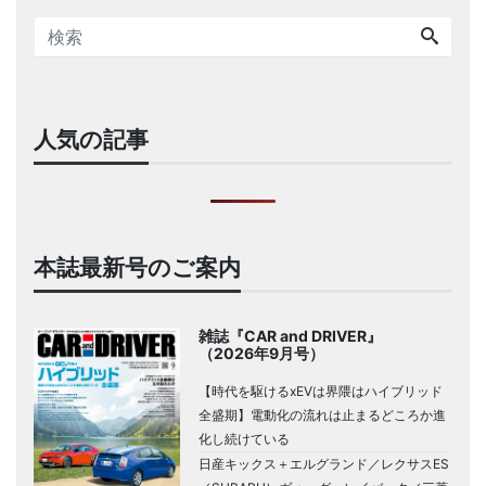
人気の記事
本誌最新号のご案内
雑誌『CAR and DRIVER』
（2026年9月号）
【時代を駆けるxEVは界隈はハイブリッド
全盛期】電動化の流れは止まるどころか進
化し続けている
日産キックス＋エルグランド／レクサスES