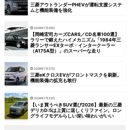
三菱アウトランダーPHEVが運転支援システ
ムと機能装備を強化
2026年7月29日
【岡崎宏司カーズCARS／CD名車100選】
ラリーで鍛えたハイメカニズム「1984年三
菱ランサーEXターボ・インタークーラー
（A175A型）」のスーパーな走り
2026年7月27日
三菱eKクロスEVがフロントマスクを刷新。
機能装備の拡充も敢行
2026年7月23日
【いま買うべきSUV選び2026】最新の三菱
デリカD:5は上質に逞しくリファイン。ロン
グライフモデルらしい深い味わいがいい