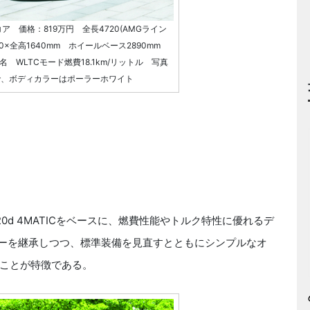
ア 価格：819万円 全長4720(AMGライン
90×全高1640mm ホイールベース2890mm
員5名 WLTCモード燃費18.1km/リットル 写真
で、ボディカラーはポーラーホワイト
d 4MATICをベースに、燃費性能やトルク特性に優れるデ
ューを継承しつつ、標準装備を見直すとともにシンプルなオ
ことが特徴である。