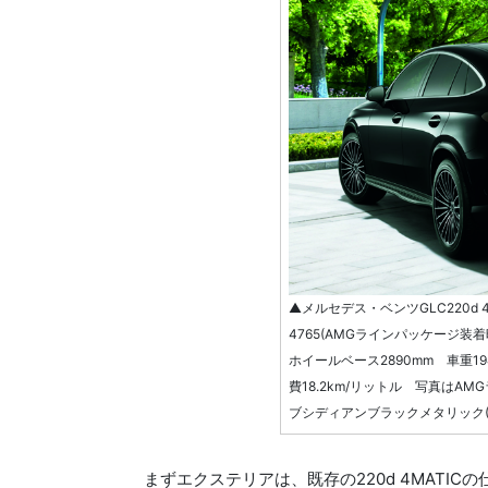
▲メルセデス・ベンツGLC220d 
4765(AMGラインパッケージ装着時4
ホイールベース2890mm 車重194
費18.2km/リットル 写真は
ブシディアンブラックメタリック(8
まずエクステリアは、既存の220d 4MATI