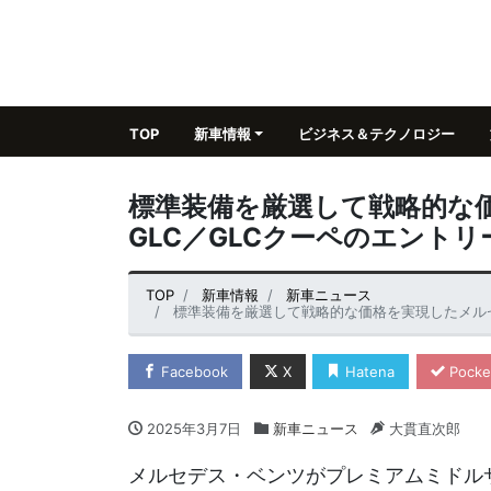
TOP
新車情報
ビジネス＆テクノロジー
標準装備を厳選して戦略的な
GLC／GLCクーペのエント
TOP
新車情報
新車ニュース
標準装備を厳選して戦略的な価格を実現したメルセデ
Facebook
X
Hatena
Pocke
2025年3月7日
新車ニュース
大貫直次郎
メルセデス・ベンツがプレミアムミドルサイ