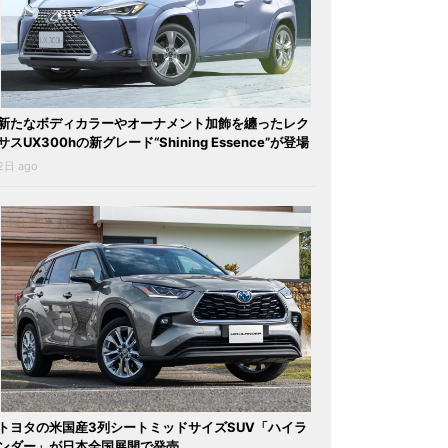
新たなボディカラーやオーナメント加飾を纏ったレク
サスUX300hの新グレード“Shining Essence”が登場
2日 ago
トヨタの米国産3列シートミッドサイズSUV「ハイラ
ンダー」が日本全国展開で発売