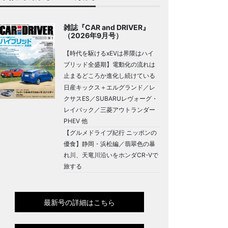
雑誌『CAR and DRIVER』
（2026年9月号）
【時代を駆けるxEVは界隈はハイ
ブリッド全盛期】電動化の流れは
止まるどころか進化し続けている
日産キックス＋エルグランド／レ
クサスES／SUBARUレヴォーグ・
レイバック／三菱アウトランダー
PHEV 他
【グルメドライブ紀行 ニッポンの
優食】静岡・浜松編／翡翠色の暴
れ川、天竜川沿いをホンダCR-Vで
旅する
最新号の詳細はこちら