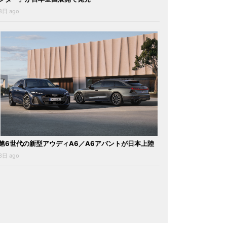
3日 ago
第6世代の新型アウディA6／A6アバントが日本上陸
3日 ago