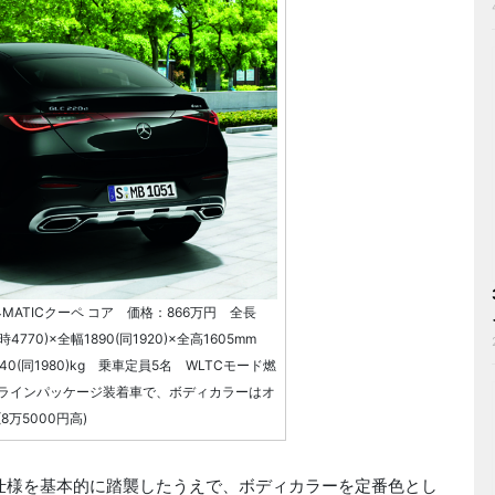
4MATICクーペ コア 価格：866万円 全長
770)×全幅1890(同1920)×全高1605mm
0(同1980)kg 乗車定員5名 WLTCモード燃
AMGラインパッケージ装着車で、ボディカラーはオ
万5000円高)
Cの仕様を基本的に踏襲したうえで、ボディカラーを定番色とし