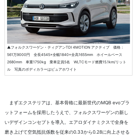
▲フォルクスワーゲン・ティグアンTDI 4MOTION アクティブ 価格：
561万9000円 全長4545×全幅1840×全高1655mm ホイールベース
2680mm 車重1750kg 乗車定員5名 WLTCモード燃費15.1km/リット
ル 写真のボディカラーはピュアホワイト
まずエクステリアは、基本骨格に最新世代のMQB evoプラ
ットフォームを採用したうえで、フォルクスワーゲンの新し
いデザインコンセプトを導入。エアロダイナミクスで全身を
磨き上げて空気抵抗係数を従来の0.33から0.28に向上させる