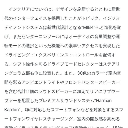
インテリアについては、デザインを刷新するとともに新世
代のインターフェイスを採用したことがトピック。インフォ
テイメントシステムは新世代設計となる“MIB4”へと進化を遂
げ、またセンターコンソールにはオーディオの音量調整や運
転モードの選択といった機能への素早いアクセスを実現した
ドライビング・エクスペリエンス・コントロールを配備す
る。シフト操作を司るドライブモードセレクターはステアリ
ングコラム部右側に設置した。また、30色のカラーで室内空
間を彩るアンビエントライトやフロントセンタースピーカー
を含む合計11個のラウドスピーカーに加えてリアにサブウー
ファーを配置したプレミアムサウンドシステム“Harman
Kardon”、Qiに対応したスマートフォンなどを対象とするスマ
ートフォンワイヤレスチャージング、室内の開放感を高める
電動パノラマスライディングルーフ(電動サンシェード、UVカ