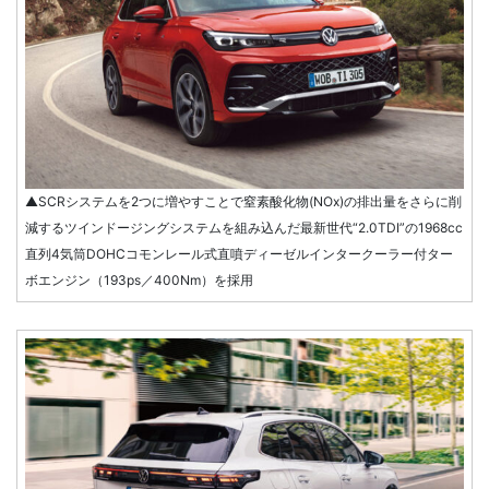
▲SCRシステムを2つに増やすことで窒素酸化物(NOx)の排出量をさらに削
減するツインドージングシステムを組み込んだ最新世代“2.0TDI”の1968cc
直列4気筒DOHCコモンレール式直噴ディーゼルインタークーラー付ター
ボエンジン（193ps／400Nm）を採用