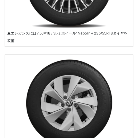
▲エレガンスには7.5J×18アルミホイール“Napoli”＋235/55R18タイヤを
装備