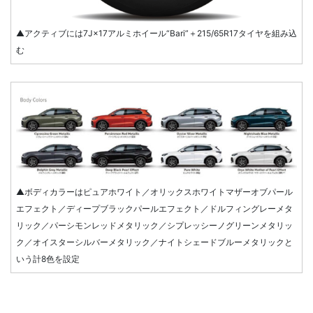
▲アクティブには7J×17アルミホイール“Bari”＋215/65R17タイヤを組み込
む
▲ボディカラーはピュアホワイト／オリックスホワイトマザーオブパール
エフェクト／ディープブラックパールエフェクト／ドルフィングレーメタ
リック／パーシモンレッドメタリック／シプレッシーノグリーンメタリッ
ク／オイスターシルバーメタリック／ナイトシェードブルーメタリックと
いう計8色を設定