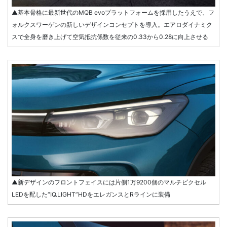
▲基本骨格に最新世代のMQB evoプラットフォームを採用したうえで、フ
ォルクスワーゲンの新しいデザインコンセプトを導入。エアロダイナミク
スで全身を磨き上げて空気抵抗係数を従来の0.33から0.28に向上させる
▲新デザインのフロントフェイスには片側1万9200個のマルチピクセル
LEDを配した“IQ.LIGHT”HDをエレガンスとRラインに装備