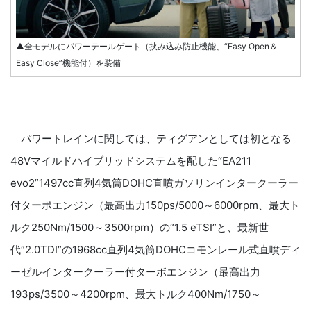
▲全モデルにパワーテールゲート（挟み込み防止機能、“Easy Open＆
Easy Close”機能付）を装備
パワートレインに関しては、ティグアンとしては初となる
48Vマイルドハイブリッドシステムを配した“EA211
evo2”1497cc直列4気筒DOHC直噴ガソリンインタークーラー
付ターボエンジン（最高出力150ps/5000～6000rpm、最大ト
ルク250Nm/1500～3500rpm）の“1.5 eTSI”と、最新世
代“2.0TDI”の1968cc直列4気筒DOHCコモンレール式直噴ディ
ーゼルインタークーラー付ターボエンジン（最高出力
193ps/3500～4200rpm、最大トルク400Nm/1750～