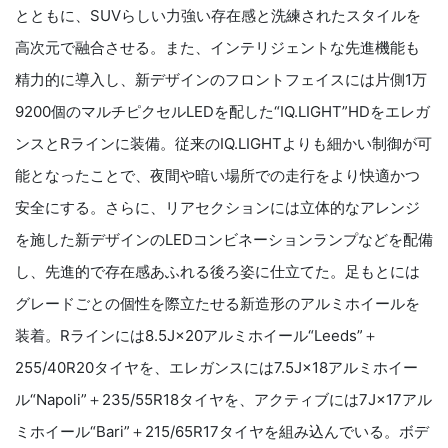
とともに、SUVらしい力強い存在感と洗練されたスタイルを
高次元で融合させる。また、インテリジェントな先進機能も
精力的に導入し、新デザインのフロントフェイスには片側1万
9200個のマルチピクセルLEDを配した“IQ.LIGHT”HDをエレガ
ンスとRラインに装備。従来のIQ.LIGHTよりも細かい制御が可
能となったことで、夜間や暗い場所での走行をより快適かつ
安全にする。さらに、リアセクションには立体的なアレンジ
を施した新デザインのLEDコンビネーションランプなどを配備
し、先進的で存在感あふれる後ろ姿に仕立てた。足もとには
グレードごとの個性を際立たせる新造形のアルミホイールを
装着。Rラインには8.5J×20アルミホイール“Leeds”＋
255/40R20タイヤを、エレガンスには7.5J×18アルミホイー
ル“Napoli”＋235/55R18タイヤを、アクティブには7J×17アル
ミホイール“Bari”＋215/65R17タイヤを組み込んでいる。ボデ