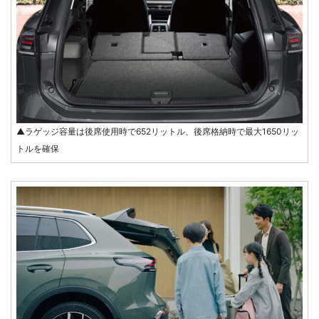
▲ラゲッジ容量は後席使用時で652リットル、後席格納時で最大1650リッ
トルを確保