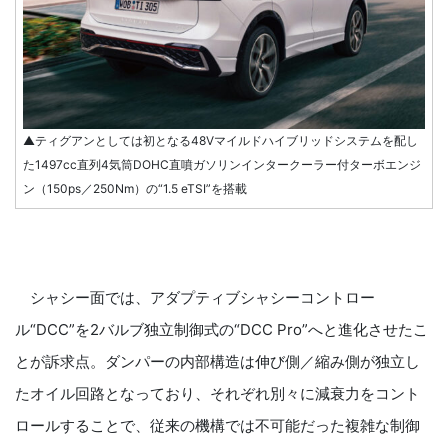
▲ティグアンとしては初となる48Vマイルドハイブリッドシステムを配し
た1497cc直列4気筒DOHC直噴ガソリンインタークーラー付ターボエンジ
ン（150ps／250Nm）の“1.5 eTSI”を搭載
シャシー面では、アダプティブシャシーコントロー
ル“DCC”を2バルブ独立制御式の“DCC Pro”へと進化させたこ
とが訴求点。ダンパーの内部構造は伸び側／縮み側が独立し
たオイル回路となっており、それぞれ別々に減衰力をコント
ロールすることで、従来の機構では不可能だった複雑な制御