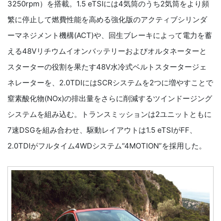
3250rpm）を搭載。1.5 eTSIには4気筒のうち2気筒をより頻
繁に停止して燃費性能を高める強化版のアクティブシリンダ
ーマネジメント機構(ACT)や、回生ブレーキによって電力を蓄
える48Vリチウムイオンバッテリーおよびオルタネーターと
スターターの役割を果たす48V水冷式ベルトスタータージェ
ネレーターを、2.0TDIにはSCRシステムを2つに増やすことで
窒素酸化物(NOx)の排出量をさらに削減するツインドージング
システムを組み込む。トランスミッションは2ユニットともに
7速DSGを組み合わせ、駆動レイアウトは1.5 eTSIがFF、
2.0TDIがフルタイム4WDシステム“4MOTION”を採用した。