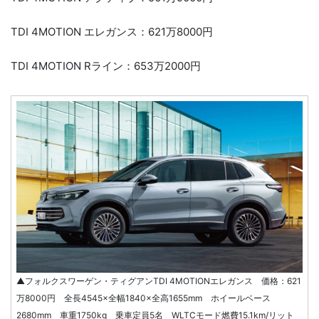
TDI 4MOTION エレガンス：621万8000円
TDI 4MOTION Rライン：653万2000円
▲フォルクスワーゲン・ティグアンTDI 4MOTIONエレガンス 価格：621
万8000円 全長4545×全幅1840×全高1655mm ホイールベース
2680mm 車重1750kg 乗車定員5名 WLTCモード燃費15.1km/リット