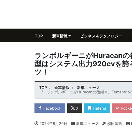
TOP
新車情報
ビジネス＆テクノロジー
ランボルギーニがHuracanの
型はシステム出力920cvを誇
ツ！
TOP
新車情報
新車ニュース
ランボルギーニがHuracanの後継車、Temerarioを電
Facebook
X
Hatena
Pocke
2024年8月20日
新車ニュース
横田宏近
L