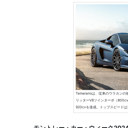
Temerarioは、従来のウラカ
リッターV8ツインターボ（800
920cvを達成。トップスピードは
モントレー・カー・ウィーク202