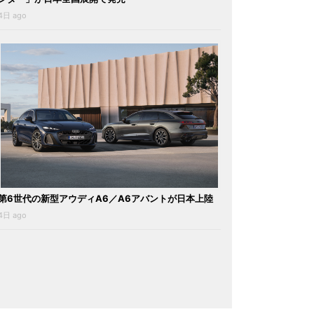
4日 ago
第6世代の新型アウディA6／A6アバントが日本上陸
4日 ago