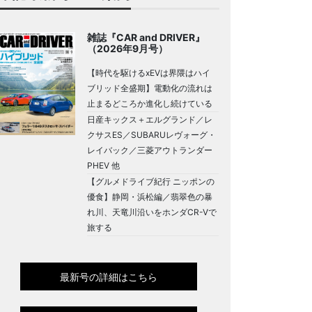
雑誌『CAR and DRIVER』
（2026年9月号）
【時代を駆けるxEVは界隈はハイ
ブリッド全盛期】電動化の流れは
止まるどころか進化し続けている
日産キックス＋エルグランド／レ
クサスES／SUBARUレヴォーグ・
レイバック／三菱アウトランダー
PHEV 他
【グルメドライブ紀行 ニッポンの
優食】静岡・浜松編／翡翠色の暴
れ川、天竜川沿いをホンダCR-Vで
旅する
最新号の詳細はこちら