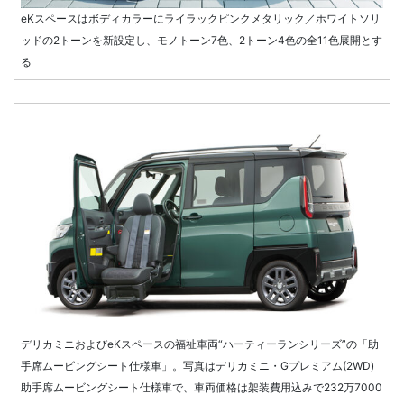
eKスペースはボディカラーにライラックピンクメタリック／ホワイトソリ
ッドの2トーンを新設定し、モノトーン7色、2トーン4色の全11色展開とす
る
デリカミニおよびeKスペースの福祉車両“ハーティーランシリーズ”の「助
手席ムービングシート仕様車」。写真はデリカミニ・Gプレミアム(2WD)
助手席ムービングシート仕様車で、車両価格は架装費用込みで232万7000