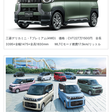
三菱デリカミニ・Tプレミアム(4WD) 価格：CVT227万1500円 全長
3395×全幅1475×全高1830mm WLTCモード燃費17.5km/リットル