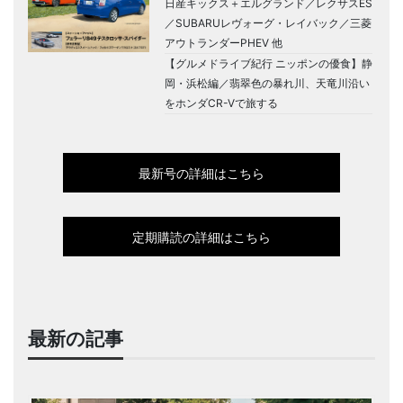
日産キックス＋エルグランド／レクサスES
／SUBARUレヴォーグ・レイバック／三菱
アウトランダーPHEV 他
【グルメドライブ紀行 ニッポンの優食】静
岡・浜松編／翡翠色の暴れ川、天竜川沿い
をホンダCR-Vで旅する
最新号の詳細はこちら
定期購読の詳細はこちら
最新の記事