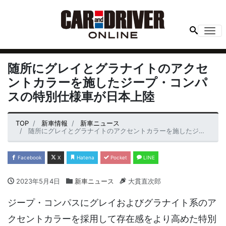
Me
随所にグレイとグラナイトのアクセ
ントカラーを施したジープ・コンパ
スの特別仕様車が日本上陸
TOP
新車情報
新車ニュース
随所にグレイとグラナイトのアクセントカラーを施したジープ・コンパスの特別仕様車が日本上陸
Facebook
X
Hatena
Pocket
LINE
2023年5月4日
新車ニュース
大貫直次郎
ジープ・コンパスにグレイおよびグラナイト系のア
クセントカラーを採用して存在感をより高めた特別