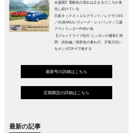
全盛期】電動化の流れは止まるどころか進
化し続けている
日産キックス＋エルグランド／レクサスES
／SUBARUレヴォーグ・レイバック／三菱
アウトランダーPHEV 他
【グルメドライブ紀行 ニッポンの優食】静
岡・浜松編／翡翠色の暴れ川、天竜川沿い
をホンダCR-Vで旅する
最新号の詳細はこちら
定期購読の詳細はこちら
最新の記事