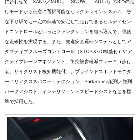
に合わせて「SAND／MUD」「SNOW」「AUTO」の3つの走
行モードから任意に選択可能なセレクテレインシステム、急
な下り坂でも一定の低速で安定して走行できるヒルディセン
トコントロールといったファンクションを組み込んで、強靭
な走破性を実現する。また、先進安全運転システムとしてア
ダプティブクルーズコントロール（STOP＆GO機能付）やア
クティブレーンマネジメント、衝突被害軽減ブレーキ（歩行
者、サイクリスト検知機能付）、ブラインドスポットモニタ
ー／リアクロスパスディテクション、ParkSense縦列／並列
パークアシスト、インテリジェントスピードシストなどを標
準で採用した。