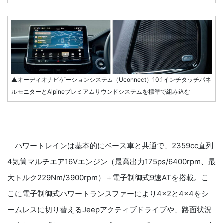
▲オーディオナビゲーションシステム（Uconnect）10.1インチタッチパネ
ルモニターとAlpineプレミアムサウンドシステムを標準で組み込む
パワートレインは基本的にベース車と共通で、2359cc直列
4気筒マルチエア16Vエンジン（最高出力175ps/6400rpm、最
大トルク229Nm/3900rpm）＋電子制御式9速ATを搭載。こ
こに電子制御式パワートランスファーにより4×2と4×4をシ
ームレスに切り替えるJeepアクティブドライブや、路面状況