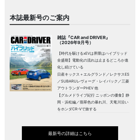
本誌最新号のご案内
雑誌『CAR and DRIVER』
（2026年9月号）
【時代を駆けるxEVは界隈はハイブリッド
全盛期】電動化の流れは止まるどころか進
化し続けている
日産キックス＋エルグランド／レクサスES
／SUBARUレヴォーグ・レイバック／三菱
アウトランダーPHEV 他
【グルメドライブ紀行 ニッポンの優食】静
岡・浜松編／翡翠色の暴れ川、天竜川沿い
をホンダCR-Vで旅する
最新号の詳細はこちら