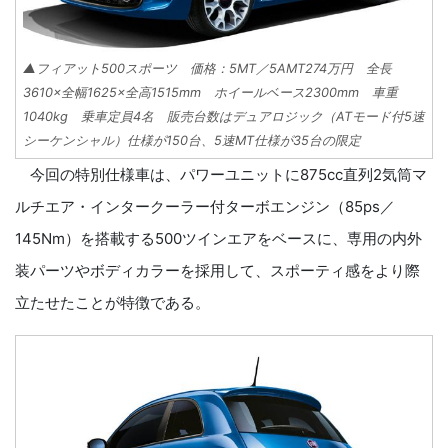
▲フィアット500スポーツ 価格：5MT／5AMT274万円 全長
3610×全幅1625×全高1515mm ホイールベース2300mm 車重
1040kg 乗車定員4名 販売台数はデュアロジック（ATモード付5速
シーケンシャル）仕様が150台、5速MT仕様が35台の限定
今回の特別仕様車は、パワーユニットに875cc直列2気筒マ
ルチエア・インタークーラー付ターボエンジン（85ps／
145Nm）を搭載する500ツインエアをベースに、専用の内外
装パーツやボディカラーを採用して、スポーティ感をより際
立たせたことが特徴である。