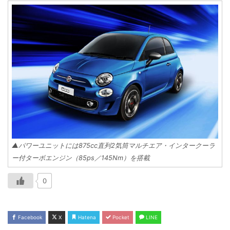
▲パワーユニットには875cc直列2気筒マルチエア・インタークーラ
ー付ターボエンジン（85ps／145Nm）を搭載
0
Facebook
X
Hatena
Pocket
LINE