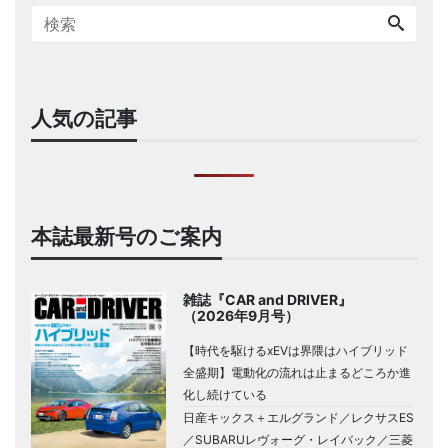
人気の記事
本誌最新号のご案内
雑誌『CAR and DRIVER』
（2026年9月号）
【時代を駆けるxEVは界隈はハイブリッド
全盛期】電動化の流れは止まるどころか進
化し続けている
日産キックス＋エルグランド／レクサスES
／SUBARUレヴォーグ・レイバック／三菱