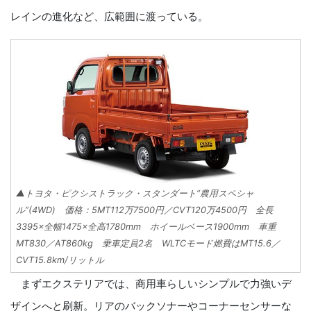
レインの進化など、広範囲に渡っている。
▲トヨタ・ピクシストラック・スタンダート“農用スペシャ
ル”(4WD) 価格：5MT112万7500円／CVT120万4500円 全長
3395×全幅1475×全高1780mm ホイールベース1900mm 車重
MT830／AT860kg 乗車定員2名 WLTCモード燃費はMT15.6／
CVT15.8km/リットル
まずエクステリアでは、商用車らしいシンプルで力強いデ
ザインへと刷新。リアのバックソナーやコーナーセンサーな