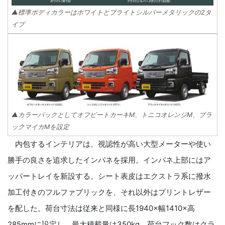
▲標準ボディカラーはホワイトとブライトシルバーメタリックの2タ
イプ
▲カラーパックとしてオフビートカーキM、トニコオレンジM、ブラ
ックマイカMを設定
内包するインテリアは、視認性が高い大型メーターや使い
勝手の良さを追求したインパネを採用。インパネ上部にはア
ッパートレイを新設する。シート表皮はエクストラ系に撥水
加工付きのフルファブリックを、それ以外はプリントレザー
を配した。荷台寸法は従来と同様に長1940×幅1410×高
285mmに設定し、最大積載量は350kg。荷台フック数はクラ