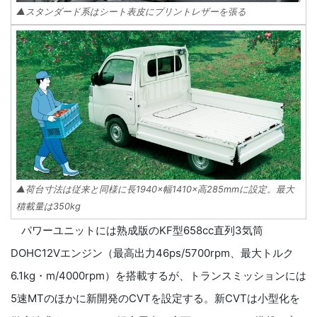
▲スタンダード系はシート表皮にプリントレザーを張る
▲荷台寸法は従来と同様に長1940×幅1410×高285mmに設定。最大
積載量は350kg
パワーユニットには熟成版のKF型658cc直列3気筒
DOHC12Vエンジン（最高出力46ps/5700rpm、最大トルク
6.1kg・m/4000rpm）を搭載するが、トランスミッションには
5速MTのほかに新開発のCVTを設定する。新CVTは小型化を