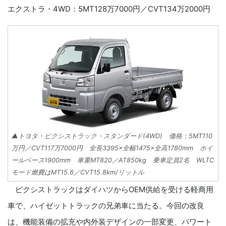
エクストラ・4WD：5MT128万7000円／CVT134万2000円
▲トヨタ・ピクシストラック・スタンダード(4WD) 価格：5MT110
万円／CVT117万7000円 全長3395×全幅1475×全高1780mm ホイ
ールベース1900mm 車重MT820／AT850kg 乗車定員2名 WLTC
モード燃費はMT15.6／CVT15.8km/リットル
ピクシストラックはダイハツからOEM供給を受ける軽商用
車で、ハイゼットトラックの兄弟車に当たる。今回の改良
は、機能装備の拡充や内外装デザインの一部変更、パワート