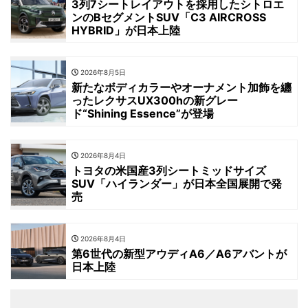
3列7シートレイアウトを採用したシトロエ
ンのBセグメントSUV「C3 AIRCROSS
HYBRID」が日本上陸
2026年8月5日
新たなボディカラーやオーナメント加飾を纏
ったレクサスUX300hの新グレー
ド“Shining Essence”が登場
2026年8月4日
トヨタの米国産3列シートミッドサイズ
SUV「ハイランダー」が日本全国展開で発
売
2026年8月4日
第6世代の新型アウディA6／A6アバントが
日本上陸