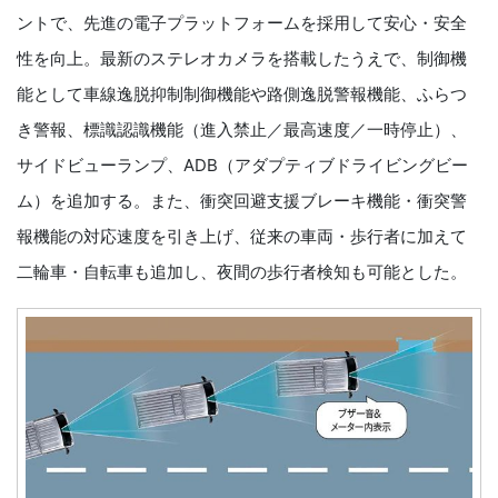
ントで、先進の電子プラットフォームを採用して安心・安全
性を向上。最新のステレオカメラを搭載したうえで、制御機
能として車線逸脱抑制制御機能や路側逸脱警報機能、ふらつ
き警報、標識認識機能（進入禁止／最高速度／一時停止）、
サイドビューランプ、ADB（アダプティブドライビングビー
ム）を追加する。また、衝突回避支援ブレーキ機能・衝突警
報機能の対応速度を引き上げ、従来の車両・歩行者に加えて
二輪車・自転車も追加し、夜間の歩行者検知も可能とした。