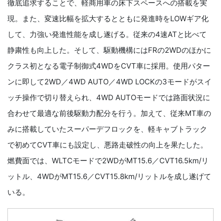
徹底追求することで、軽商用車の床下スペースへの搭載を実
現。また、変速比幅を拡大するとともに発進時をLOWギア化
して、力強い発進性能を成し遂げる。従来の4速ATと比べて
静粛性も向上した。そして、駆動機構にはFRの2WDのほかに
クラス初となる電子制御式4WDをCVT車に採用。使用パター
ンに即して2WD／4WD AUTO／4WD LOCKの3モードがスイ
ッチ操作で切り替えられ、4WD AUTOモードでは路面状況に
合わせて最適な前後駆動力配分を行う。加えて、従来MT車の
みに搭載していたスーパーデフロックを、軽キャブトラック
で初めてCVT車にも設定し、悪路走破性の向上を果たした。
燃費面では、WLTCモードで2WDがMT15.6／CVT16.5km/リ
ットル、4WDがMT15.6／CVT15.8km/リットルを成し遂げて
いる。