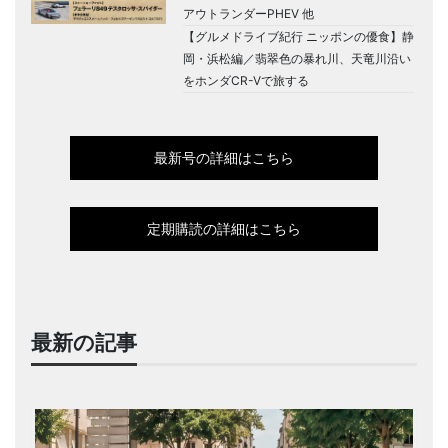
アウトランダーPHEV 他
【グルメドライブ紀行 ニッポンの優食】静
岡・浜松編／翡翠色の暴れ川、天竜川沿い
をホンダCR-Vで旅する
最新号の詳細はこちら
定期購読の詳細はこちら
最新の記事