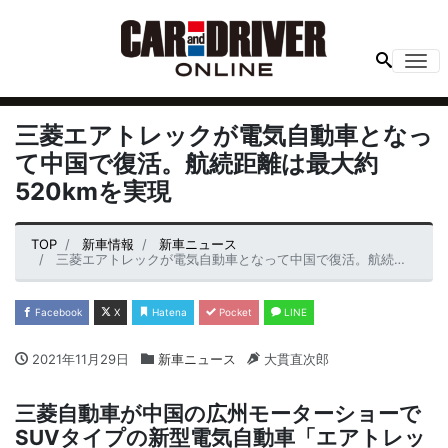
Me
三菱エアトレックが電気自動車となっ
て中国で復活。航続距離は最大約
520kmを実現
TOP
新車情報
新車ニュース
三菱エアトレックが電気自動車となって中国で復活。航続距離は最大約520kmを実現
Facebook
X
Hatena
Pocket
LINE
2021年11月29日
新車ニュース
大貫直次郎
三菱自動車が中国の広州モーターショーで
SUVタイプの新型電気自動車「エアトレッ