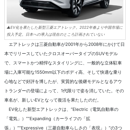
▲EV化を果たした新型三菱エアトレック。2022年春より中国市場に
投入予定。日本への導入は現在のところ計画されていない
エアトレックは三菱自動車が2001年から2008年にかけて日
本でリリースしていたクロスオーバータイプのSUVモデル
で、スマートかつ精悍なスタイリングに、一般的な立体駐車
場に入庫可能な1550mm以下のボディ高、そして快適な乗り
心地などで好評を博したが、実質的な後継モデルとなるアウ
トランダーの登場によって、1代限りで姿を消していた。その
車名が、新しいEVとなって復活を果たしたのだ。
EV化した新型エアトレックは、“Electric（電気自動車の
「電気」）”“Expanding（カーライフの「拡
張」）”“Expressive（三菱自動車らしさの「表現」）”の3つ