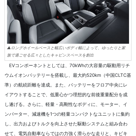
▲ロングホイールベースと幅広いボディ幅によって、ゆったりと家
族で過ごせる広々としたキャビンスペースを創出
EVコンポーネントとしては、70kWhの大容量の駆動用リチ
ウムイオンバッテリーを搭載し、最大約520km（中国CLTC基
準）の航続距離を達成。また、バッテリーをフロア中央にレ
イアウトすることで、低重心かつ理想的な前後重量配分を成
し遂げる。さらに、軽量・高剛性なボディに、モーター、イ
ンバーター、減速機を1つの軽量コンパクトなユニットに集約
し、出力およびトルクを向上させた駆動システムと組み合わ
せて、電気自動車ならではの力強く滑らかな走りと、キビキ