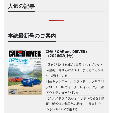
人気の記事
本誌最新号のご案内
雑誌『CAR and DRIVER』
（2026年9月号）
【時代を駆けるxEVは界隈はハイブリッド
全盛期】電動化の流れは止まるどころか進
化し続けている
日産キックス＋エルグランド／レクサスES
／SUBARUレヴォーグ・レイバック／三菱
アウトランダーPHEV 他
【グルメドライブ紀行 ニッポンの優食】静
岡・浜松編／翡翠色の暴れ川、天竜川沿い
をホンダCR-Vで旅する