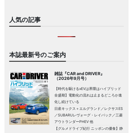
人気の記事
本誌最新号のご案内
雑誌『CAR and DRIVER』
（2026年9月号）
【時代を駆けるxEVは界隈はハイブリッド
全盛期】電動化の流れは止まるどころか進
化し続けている
日産キックス＋エルグランド／レクサスES
／SUBARUレヴォーグ・レイバック／三菱
アウトランダーPHEV 他
【グルメドライブ紀行 ニッポンの優食】静