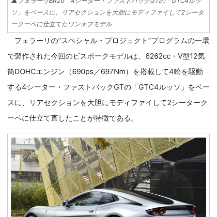
▲フェラーリBR20 4シーター・ファストバックGTの「GTC4ルッ
ソ」をベースに、リアセクションを大胆にモディファイして2シータ
ークーペに仕立てたワンオフモデル
フェラーリの“スペシャル・プロジェクト”プログラムの一環
で製作された今回のビスポークモデルは、6262cc・V型12気
筒DOHCエンジン（690ps／697Nm）を搭載して4輪を駆動
する4シーター・ファストバックGTの「GTC4ルッソ」をベー
スに、リアセクションを大胆にモディファイして2シーターク
ーペに仕立て直したことが特徴である。