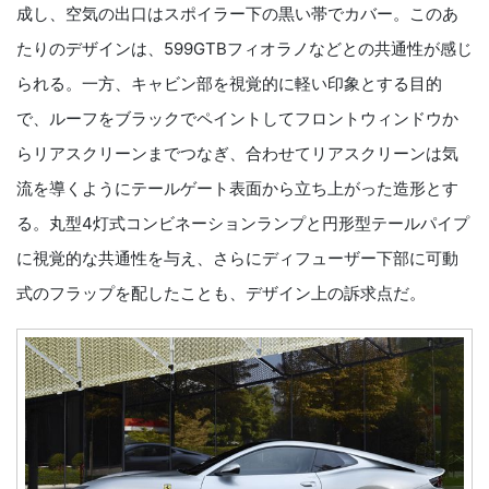
成し、空気の出口はスポイラー下の黒い帯でカバー。このあ
たりのデザインは、599GTBフィオラノなどとの共通性が感じ
られる。一方、キャビン部を視覚的に軽い印象とする目的
で、ルーフをブラックでペイントしてフロントウィンドウか
らリアスクリーンまでつなぎ、合わせてリアスクリーンは気
流を導くようにテールゲート表面から立ち上がった造形とす
る。丸型4灯式コンビネーションランプと円形型テールパイプ
に視覚的な共通性を与え、さらにディフューザー下部に可動
式のフラップを配したことも、デザイン上の訴求点だ。