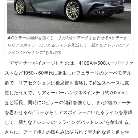
▲Cピラーの傾斜を強くし、また2組のアーチを思わせるAピラーか
らリアスポイラーにいたるラインを形成して、新たなアレンジの“フ
ライングバットレス”を具現化
デザイナーがイメージしたのは、410SAや500スーパーファ
ストなど1950～60年代に誕生したフェラーリのクーペモデル
群で、リアセクションは後席部を省略して荷室スペースに変
更したうえで、リアオーバーハングを3インチ（約762mm）
ほど延長。同時にCピラーの傾斜を強くし、また2組のアーチ
を思わせるAピラーからリアスポイラーにいたるラインを形成
して、新たなアレンジの“フライングバットレス”を創出する。
さらに、アーチ後方の膨らみは抉られて空力的な通り道を生