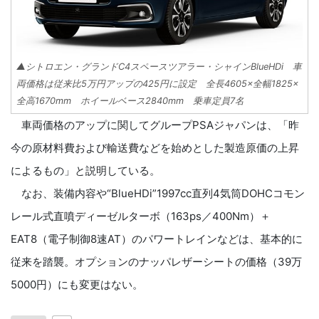
▲シトロエン・グランドC4スペースツアラー・シャインBlueHDi 車
両価格は従来比5万円アップの425円に設定 全長4605×全幅1825×
全高1670mm ホイールベース2840mm 乗車定員7名
車両価格のアップに関してグループPSAジャパンは、「昨
今の原材料費および輸送費などを始めとした製造原価の上昇
によるもの」と説明している。
なお、装備内容や“BlueHDi”1997cc直列4気筒DOHCコモン
レール式直噴ディーゼルターボ（163ps／400Nm）＋
EAT8（電子制御8速AT）のパワートレインなどは、基本的に
従来を踏襲。オプションのナッパレザーシートの価格（39万
5000円）にも変更はない。