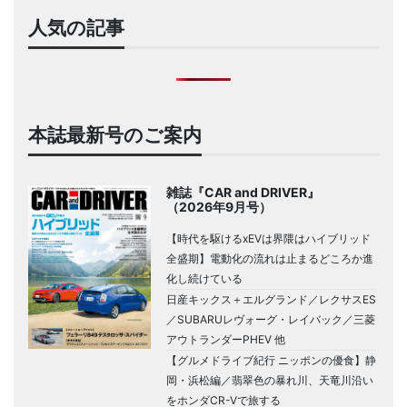
人気の記事
本誌最新号のご案内
雑誌『CAR and DRIVER』
（2026年9月号）
【時代を駆けるxEVは界隈はハイブリッド
全盛期】電動化の流れは止まるどころか進
化し続けている
日産キックス＋エルグランド／レクサスES
／SUBARUレヴォーグ・レイバック／三菱
アウトランダーPHEV 他
【グルメドライブ紀行 ニッポンの優食】静
岡・浜松編／翡翠色の暴れ川、天竜川沿い
をホンダCR-Vで旅する