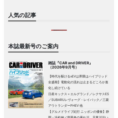
人気の記事
本誌最新号のご案内
雑誌『CAR and DRIVER』
（2026年9月号）
【時代を駆けるxEVは界隈はハイブリッド
全盛期】電動化の流れは止まるどころか進
化し続けている
日産キックス＋エルグランド／レクサスES
／SUBARUレヴォーグ・レイバック／三菱
アウトランダーPHEV 他
【グルメドライブ紀行 ニッポンの優食】静
岡・浜松編／翡翠色の暴れ川、天竜川沿い