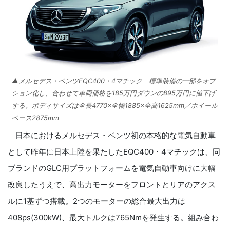
▲メルセデス・ベンツEQC400・4マチック 標準装備の一部をオプ
ション化し、合わせて車両価格を185万円ダウンの895万円に値下げ
する。ボディサイズは全長4770×全幅1885×全高1625mm／ホイール
ベース2875mm
日本におけるメルセデス・ベンツ初の本格的な電気自動車
として昨年に日本上陸を果たしたEQC400・4マチックは、同
ブランドのGLC用プラットフォームを電気自動車向けに大幅
改良したうえで、高出力モーターをフロントとリアのアクス
ルに1基ずつ搭載。2つのモーターの総合最大出力は
408ps(300kW)、最大トルクは765Nmを発生する。組み合わ