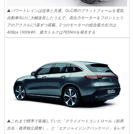
▲パワートレインは従来と共通。GLC用のプラットフォームを電気
自動車向けに大幅改良したうえで、高出力モーターをフロントとリ
アのアクスルに1基ずつ搭載。2つのモーターの総合最大出力は
408ps (300kW)、最大トルクは765Nmを発生する
▲これまで標準で装備していた「クライメートコントロール（前席
左右・後席独立調整）」 と「エナジャイジングパッケージ」をレザ