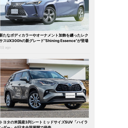
新たなボディカラーやオーナメント加飾を纏ったレク
サスUX300hの新グレード“Shining Essence”が登場
2日 ago
トヨタの米国産3列シートミッドサイズSUV「ハイラ
ンダー」が日本全国展開で発売