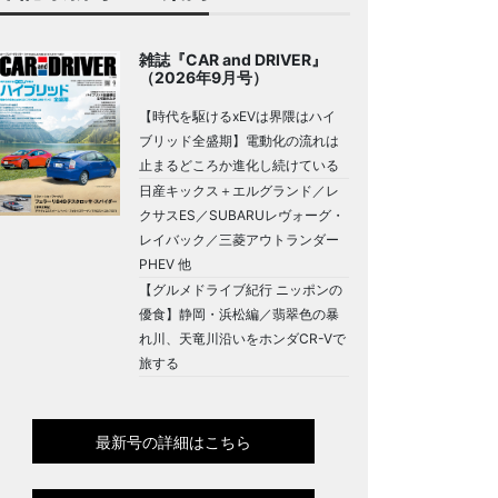
雑誌『CAR and DRIVER』
（2026年9月号）
【時代を駆けるxEVは界隈はハイ
ブリッド全盛期】電動化の流れは
止まるどころか進化し続けている
日産キックス＋エルグランド／レ
クサスES／SUBARUレヴォーグ・
レイバック／三菱アウトランダー
PHEV 他
【グルメドライブ紀行 ニッポンの
優食】静岡・浜松編／翡翠色の暴
れ川、天竜川沿いをホンダCR-Vで
旅する
最新号の詳細はこちら