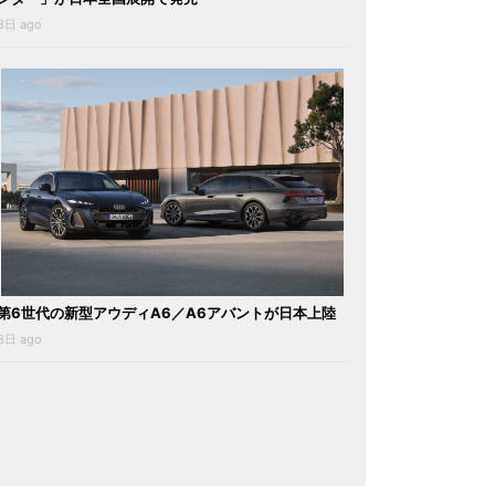
3日 ago
第6世代の新型アウディA6／A6アバントが日本上陸
3日 ago