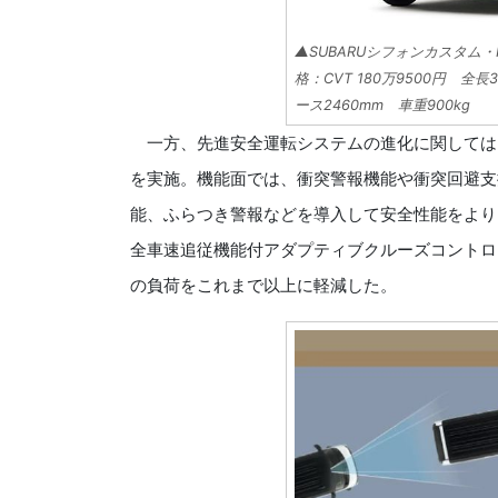
▲SUBARUシフォンカスタム・
格：CVT 180万9500円 全長
ース2460mm 車重900kg
一方、先進安全運転システムの進化に関しては
を実施。機能面では、衝突警報機能や衝突回避支
能、ふらつき警報などを導入して安全性能をより
全車速追従機能付アダプティブクルーズコントロ
の負荷をこれまで以上に軽減した。