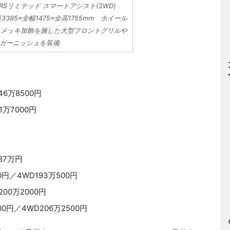
RSリミテッド スマートアシスト(2WD)
長3395×全幅1475×全高1755mm ホイール
kg メッキ加飾を施した大型フロントグリルや
ガーニッシュを装備
6万8500円
1万7000円
87万円
円／4WD193万500円
00万2000円
0円／4WD206万2500円