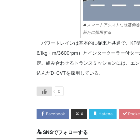
▲スマートアシストには路側逸
新たに採用する
パワートレインは基本的に従来と共通で、KF型658c
6.1kg・m/3600rpm）とインタークーラー付ターボ（
定。組み合わせるトランスミッションには、エン
込んだD-CVTを採用している。
0
Facebook
X
Hatena
Pocke
SNSでフォローする