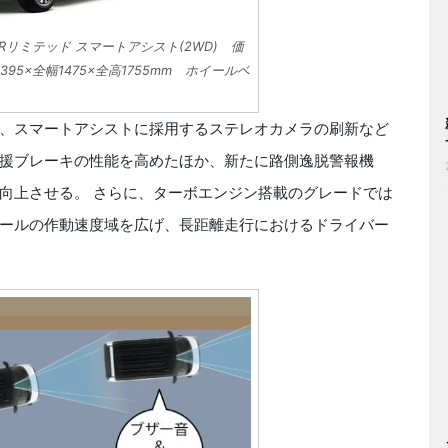
Rリミテッド スマートアシスト(2WD) 価
3395×全幅1475×全高1755mm ホイールベ
、スマートアシストに採用するステレオカメラの刷新など
援ブレーキの性能を高めたほか、新たに路側逸脱警報機
向上させる。 さらに、ターボエンジン搭載のグレードでは
ールの作動速度域を広げ、長距離走行におけるドライバー