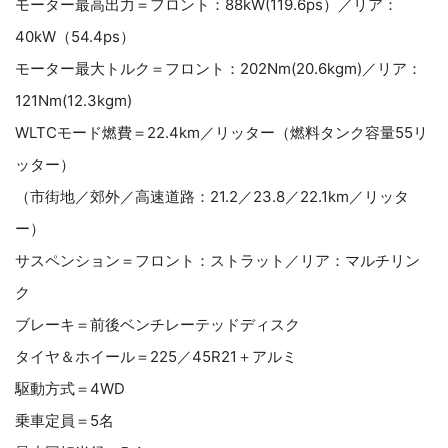
モーター最高出力＝フロント：88kW(119.6ps）／リア：
40kW（54.4ps）
モーター最大トルク＝フロント：202Nm(20.6kgm)／リア：
121Nm(12.3kgm)
WLTCモード燃費＝22.4km／リッター（燃料タンク容量55リ
ッター）
（市街地／郊外／高速道路：21.2／23.8／22.1km／リッタ
ー）
サスペンション＝フロント：ストラット／リア：マルチリン
ク
ブレーキ＝前後ベンチレーテッドディスク
タイヤ＆ホイール＝225／45R21＋アルミ
駆動方式＝4WD
乗車定員＝5名