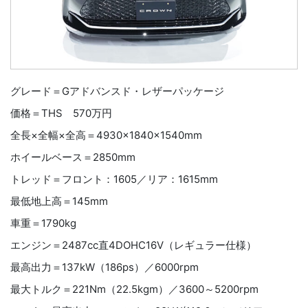
グレード＝Gアドバンスド・レザーパッケージ
価格＝THS 570万円
全長×全幅×全高＝4930×1840×1540mm
ホイールベース＝2850mm
トレッド＝フロント：1605／リア：1615mm
最低地上高＝145mm
車重＝1790kg
エンジン＝2487cc直4DOHC16V（レギュラー仕様）
最高出力＝137kW（186ps）／6000rpm
最大トルク＝221Nm（22.5kgm）／3600～5200rpm