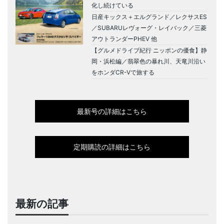
化し続けている
日産キックス＋エルグランド／レクサスES
／SUBARUレヴォーグ・レイバック／三菱
アウトランダーPHEV 他
【グルメドライブ紀行 ニッポンの優食】静
岡・浜松編／翡翠色の暴れ川、天竜川沿い
をホンダCR-Vで旅する
最新号の詳細はこちら
定期購読の詳細はこちら
最新の記事