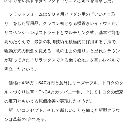
のネガを払拭するダイレクトでリニアな走りを追求した。
プラットフォームはＳＵＶ用とセダン用の「いいとこ取
り」をした専用品。クラウン初となる横置きレイアウトだ。
サスペンションはストラットとマルチリンク式。基本性能を
高めたうえで、最新の制御技術を積極的に採用する手法で、
駆動方式の概念を変える「意のままの走り」と歴代クラウン
が培ってきた「リラックスできる乗り心地」を高いレベルで
両立したという。
価格は435万～640万円と意外にリーズナブル。トヨタのク
ルマづくり改革・TNGAとカンパニー制、そしてトヨタの伝家
の宝刀ともいえる原価改善で実現したそうだ。
新しいコンセプト、そして新しい走りを備えた新型クラウ
ンは革新の1台である。