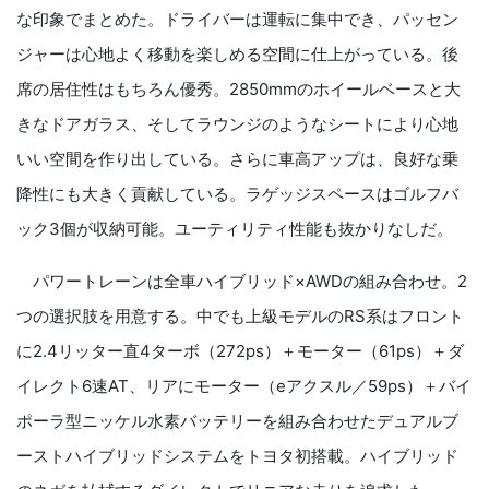
な印象でまとめた。ドライバーは運転に集中でき、パッセン
ジャーは心地よく移動を楽しめる空間に仕上がっている。後
席の居住性はもちろん優秀。2850mmのホイールベースと大
きなドアガラス、そしてラウンジのようなシートにより心地
いい空間を作り出している。さらに車高アップは、良好な乗
降性にも大きく貢献している。ラゲッジスペースはゴルフバ
ック3個が収納可能。ユーティリティ性能も抜かりなしだ。
パワートレーンは全車ハイブリッド×AWDの組み合わせ。2
つの選択肢を用意する。中でも上級モデルのRS系はフロント
に2.4リッター直4ターボ（272ps）＋モーター（61ps）＋ダ
イレクト6速AT、リアにモーター（eアクスル／59ps）＋バイ
ポーラ型ニッケル水素バッテリーを組み合わせたデュアルブ
ーストハイブリッドシステムをトヨタ初搭載。ハイブリッド