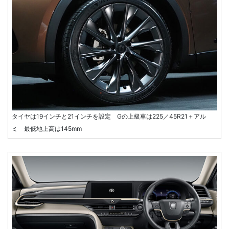
タイヤは19インチと21インチを設定 Gの上級車は225／45R21＋アル
ミ 最低地上高は145mm