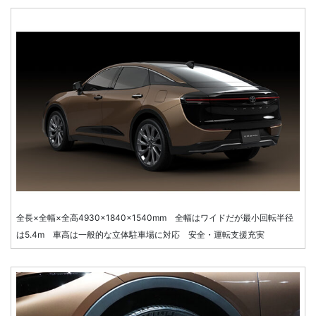
全長×全幅×全高4930×1840×1540mm 全幅はワイドだが最小回転半径
は5.4m 車高は一般的な立体駐車場に対応 安全・運転支援充実