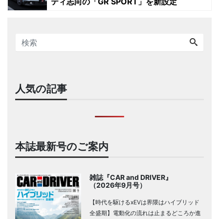
ティ志向の「GR SPORT」を新設定
人気の記事
本誌最新号のご案内
雑誌『CAR and DRIVER』
（2026年9月号）
【時代を駆けるxEVは界隈はハイブリッド
全盛期】電動化の流れは止まるどころか進