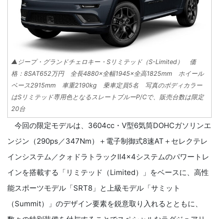
▲ジープ・グランドチェロキー・Sリミテッド（S-Limited） 価
格：8SAT652万円 全長4880×全幅1945×全高1825mm ホイール
ベース2915mm 車重2190kg 乗車定員5名 写真のボディカラー
はSリミテッド専用色となるスレートブルーP/Cで、販売台数は限定
20台
今回の限定モデルは、3604cc・V型6気筒DOHCガソリンエ
ンジン（290ps／347Nm）＋電子制御式8速AT＋セレクテレ
インシステム／クォドラトラックⅡ4×4システムのパワートレ
インを搭載する「リミテッド（Limited）」をベースに、高性
能スポーツモデル「SRT8」と上級モデル「サミット
（Summit）」のデザイン要素を鋭意取り入れるとともに、