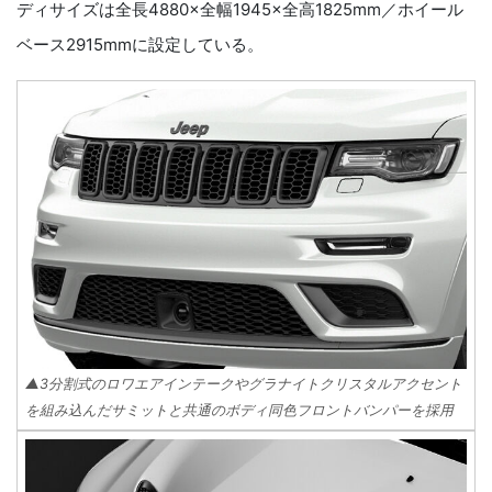
ディサイズは全長4880×全幅1945×全高1825mm／ホイール
ベース2915mmに設定している。
▲3分割式のロワエアインテークやグラナイトクリスタルアクセント
を組み込んだサミットと共通のボディ同色フロントバンパーを採用