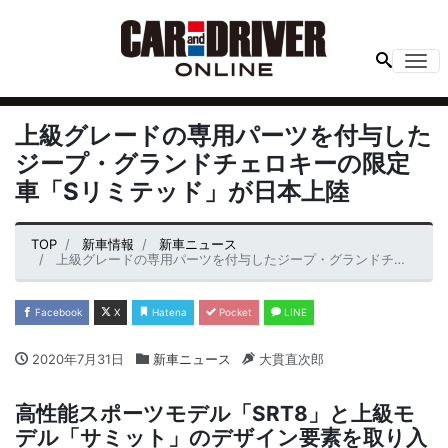
Me
上級グレードの専用パーツを付与した
ジープ・グランドチェロキーの限定
車「Sリミテッド」が日本上陸
TOP
新車情報
新車ニュース
上級グレードの専用パーツを付与したジープ・グランドチェロキーの限定車「Sリミテッド」が日本上陸
Facebook
X
Hatena
Pocket
LINE
2020年7月31日
新車ニュース
大貫直次郎
高性能スポーツモデル「SRT8」と上級モ
デル「サミット」のデザイン要素を取り入