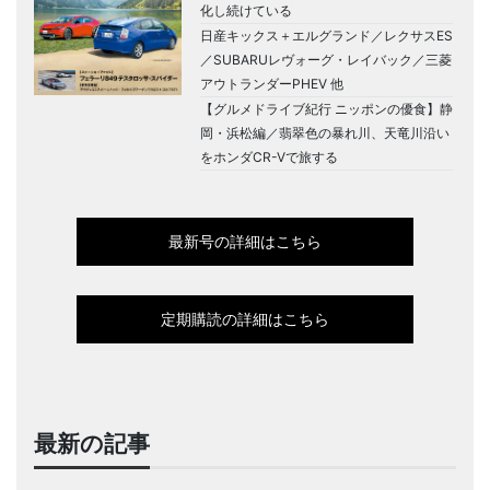
化し続けている
日産キックス＋エルグランド／レクサスES
／SUBARUレヴォーグ・レイバック／三菱
アウトランダーPHEV 他
【グルメドライブ紀行 ニッポンの優食】静
岡・浜松編／翡翠色の暴れ川、天竜川沿い
をホンダCR-Vで旅する
最新号の詳細はこちら
定期購読の詳細はこちら
最新の記事