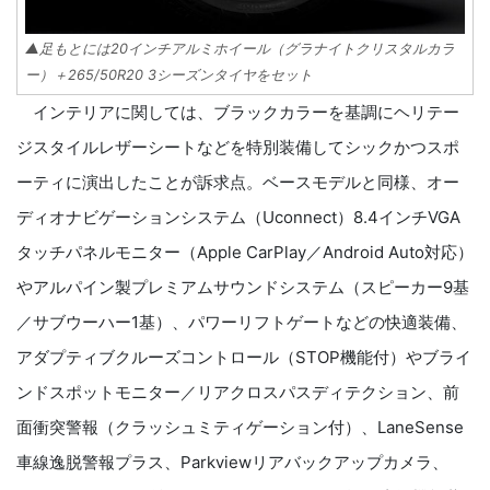
▲足もとには20インチアルミホイール（グラナイトクリスタルカラ
ー）＋265/50R20 3シーズンタイヤをセット
インテリアに関しては、ブラックカラーを基調にヘリテー
ジスタイルレザーシートなどを特別装備してシックかつスポ
ーティに演出したことが訴求点。ベースモデルと同様、オー
ディオナビゲーションシステム（Uconnect）8.4インチVGA
タッチパネルモニター（Apple CarPlay／Android Auto対応）
やアルパイン製プレミアムサウンドシステム（スピーカー9基
／サブウーハー1基）、パワーリフトゲートなどの快適装備、
アダプティブクルーズコントロール（STOP機能付）やブライ
ンドスポットモニター／リアクロスパスディテクション、前
面衝突警報（クラッシュミティゲーション付）、LaneSense
車線逸脱警報プラス、Parkviewリアバックアップカメラ、