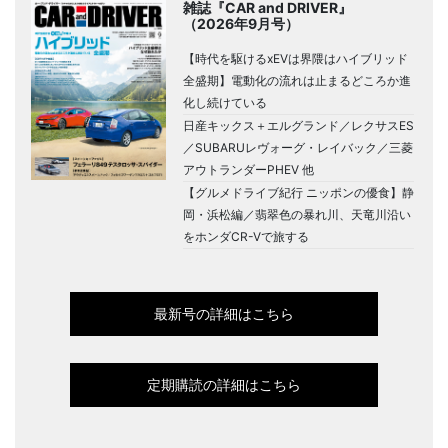
雑誌『CAR and DRIVER』
（2026年9月号）
【時代を駆けるxEVは界隈はハイブリッド
全盛期】電動化の流れは止まるどころか進
化し続けている
日産キックス＋エルグランド／レクサスES
／SUBARUレヴォーグ・レイバック／三菱
アウトランダーPHEV 他
【グルメドライブ紀行 ニッポンの優食】静
岡・浜松編／翡翠色の暴れ川、天竜川沿い
をホンダCR-Vで旅する
最新号の詳細はこちら
定期購読の詳細はこちら