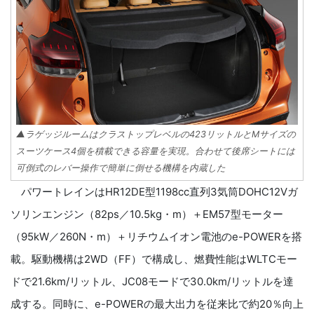
▲ラゲッジルームはクラストップレベルの423リットルとMサイズの
スーツケース4個を積載できる容量を実現。合わせて後席シートには
可倒式のレバー操作で簡単に倒せる機構を内蔵した
パワートレインはHR12DE型1198cc直列3気筒DOHC12Vガ
ソリンエンジン（82ps／10.5kg・m）＋EM57型モーター
（95kW／260N・m）＋リチウムイオン電池のe-POWERを搭
載。駆動機構は2WD（FF）で構成し、燃費性能はWLTCモー
ドで21.6km/リットル、JC08モードで30.0km/リットルを達
成する。同時に、e-POWERの最大出力を従来比で約20％向上