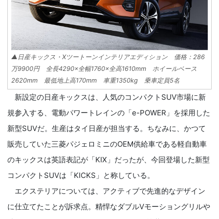
▲日産キックス・Xツートーンインテリアエディション 価格：286
万9900円 全長4290×全幅1760×全高1610mm ホイールベース
2620mm 最低地上高170mm 車重1350kg 乗車定員5名
新設定の日産キックスは、人気のコンパクトSUV市場に新
規参入する、電動パワートレインの「e-POWER」を採用した
新型SUVだ。生産はタイ日産が担当する。ちなみに、かつて
販売していた三菱パジェロミニのOEM供給車である軽自動車
のキックスは英語表記が「KIX」だったが、今回登場した新型
コンパクトSUVは「KICKS」と称している。
エクステリアについては、アクティブで先進的なデザイン
に仕立てたことが訴求点。精悍なダブルVモーショングリルや