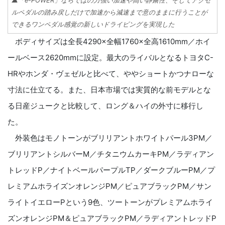
▲「e-POWER」ならではの力強い加速や高い静粛性、そしてアクセ
ルペダルの踏み戻しだけで加速から減速まで意のままに行うことが
できるワンペダル感覚の新しいドライビングを実現した
ボディサイズは全長4290×全幅1760×全高1610mm／ホイ
ールベース2620mmに設定。最大のライバルとなるトヨタC-
HRやホンダ・ヴェゼルと比べて、ややショートかつナローな
寸法に仕立てる。また、日本市場では実質的な前モデルとな
る日産ジュークと比較して、ロング＆ハイの外寸に移行し
た。
外装色はモノトーンがブリリアントホワイトパール3PM／
ブリリアントシルバーM／チタニウムカーキPM／ラディアン
トレッドP／ナイトベールパープルTP／ダークブルーPM／プ
レミアムホライズンオレンジPM／ピュアブラックPM／サン
ライトイエローPという9色、ツートーンがプレミアムホライ
ズンオレンジPM＆ピュアブラックPM／ラディアントレッドP