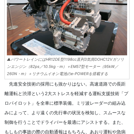
▲パワートレインにはHR12DE型1198cc直列3気筒DOHC12Vガソリ
ンエンジン（82ps／10.5kg・m）＋EM57型モーター（95kW／
260N・m）＋リチウムイオン電池のe-POWERを搭載する
先進安全技術の採用にも抜かりはない。高速道路での長距
離運転と渋滞という2大ストレスを軽減する運転支援技術「プ
ロパイロット」を全車に標準装備。ミリ波レーダーの組み込
みによって、より遠くの先行車の状況を検知し、スムースな
制御を行うことでドライバーを最適にアシストする。また、
もしもの事故の際の自動通報はもちろん、あおり運転や急病