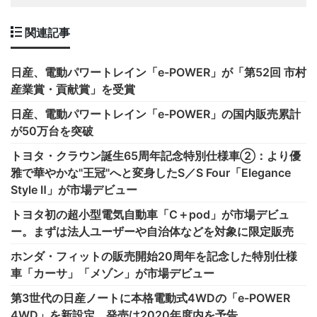
関連記事
日産、電動パワートレイン「e-POWER」が「第52回 市村
産業賞・貢献賞」を受賞
日産、電動パワートレイン「e-POWER」の国内販売累計
が50万台を突破
トヨタ・クラウン誕生65周年記念特別仕様車②：より優
雅で華やかな"王冠"へと変身したS／S Four「Elegance
Style Ⅱ」が市場デビュー
トヨタ初の超小型電気自動車「C＋pod」が市場デビュ
ー。まずは法人ユーザーや自治体などを対象に限定販売
ホンダ・フィットの販売開始20周年を記念した特別仕様
車「カーサ」「メゾン」が市場デビュー
第3世代の日産ノートに本格電動式4WDの「e-POWER
4WD」を新設定。発売は2020年度内を予告