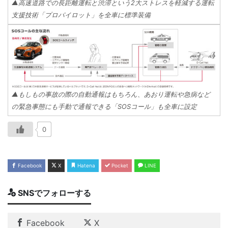
▲高速道路での長距離運転と渋滞という2大ストレスを軽減する運転
支援技術「プロパイロット」を全車に標準装備
▲もしもの事故の際の自動通報はもちろん、あおり運転や急病など
の緊急事態にも手動で通報できる「SOSコール」も全車に設定
0
Facebook
X
Hatena
Pocket
LINE
SNSでフォローする
Facebook
X