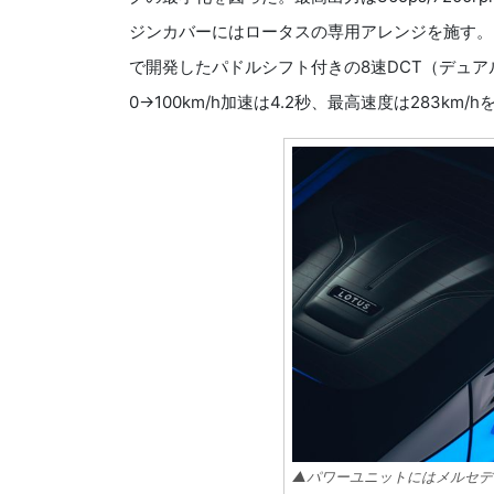
ジンカバーにはロータスの専用アレンジを施す。
で開発したパドルシフト付きの8速DCT（デュ
0→100km/h加速は4.2秒、最高速度は283km/
▲パワーユニットにはメルセデスA