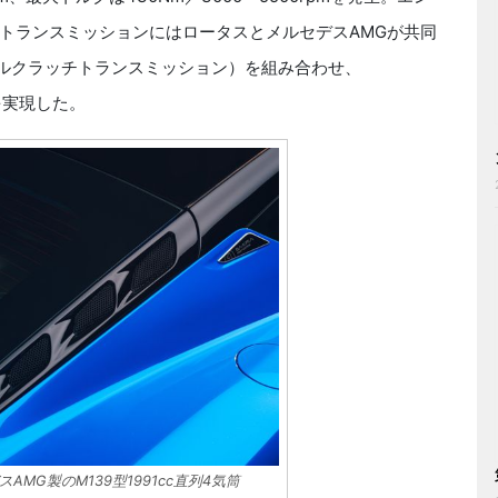
トランスミッションにはロータスとメルセデスAMGが共同
アルクラッチトランスミッション）を組み合わせ、
hを実現した。
MG製のM139型1991cc直列4気筒