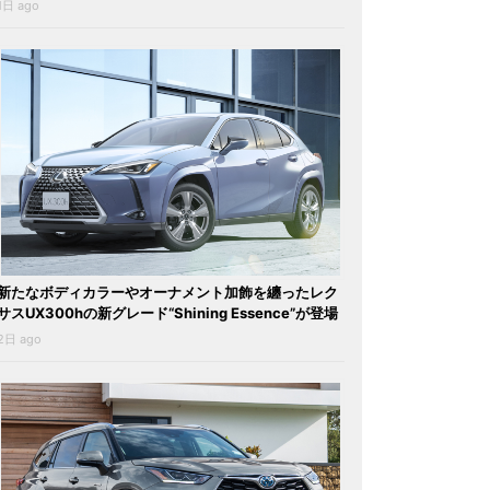
1日 ago
新たなボディカラーやオーナメント加飾を纏ったレク
サスUX300hの新グレード“Shining Essence”が登場
2日 ago