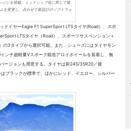
ボエンジンを搭載。ミッドシップ化に即して吸
ムを変更し、合わせて新設計のソフトウェ
agle F1 SuperSport LTSタイヤ(Road）、スポ
perSport LTSタイヤ（Road）、スポーツサスペンション＋
ヤ（Track）の3タイプから選択可能。また、シューズにはダイヤモン
0インチ超軽量Vスポーク鍛造アロイホイールを装着し、無
ージョンも用意する。タイヤは前245/35R20／後
カラーはブラックが標準で、ほかにレッド、イエロー、シルバー