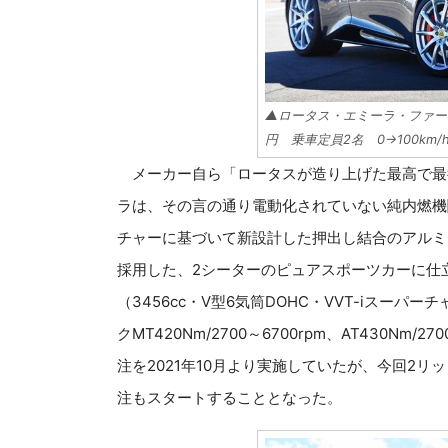
▲ロータス・エミーラ・ファース
円 乗車定員2名 0→100km/
メーカー自ら「ロータスが造り上げた最高で最
ラは、その言の通り電動化されていない純内燃機
チャーに基づいて新設計した押出し結合のアルミ
採用した、2シーターのピュアスポーツカーに仕立
（3456cc・V型6気筒DOHC・VVT-iスーパー
クMT420Nm/2700～6700rpm、AT430Nm
注を2021年10月より実施していたが、今回2
注もスタートすることとなった。