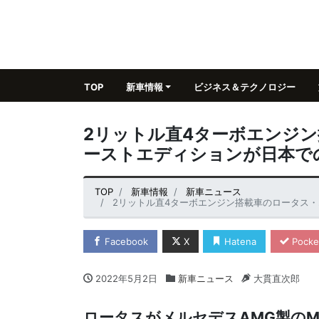
TOP
新車情報
ビジネス＆テクノロジー
2リットル直4ターボエンジ
ーストエディションが日本で
TOP
新車情報
新車ニュース
2リットル直4ターボエンジン搭載車のロータス
Facebook
X
Hatena
Pocke
2022年5月2日
新車ニュース
大貫直次郎
ロータスがメルセデスAMG製のM