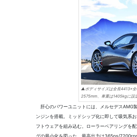
▲ボディサイズは全長4413×全
2575mm、車重は1405kgに設
肝心のパワーユニットには、メルセデスAMG製のM1
ンジンを搭載。ミッドシップ化に即して吸気系お
フトウェアを組み込む。ローラーベアリングを配
グの最小化を図った。最高出力は365ps/7200rp