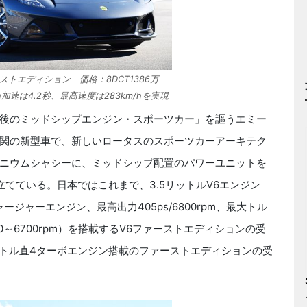
トエディション 価格：8DCT1386万
h加速は4.2秒、最高速度は283km/hを実現
後のミッドシップエンジン・スポーツカー」を謳うエミー
関の新型車で、新しいロータスのスポーツカーアーキテク
ニウムシャシーに、ミッドシップ配置のパワーユニットを
てている。日本ではこれまで、3.5リットルV6エンジン
チャージャーエンジン、最高出力405ps/6800rpm、最大トル
/2700～6700rpm）を搭載するV6ファーストエディションの受
リットル直4ターボエンジン搭載のファーストエディションの受