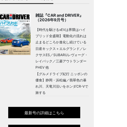
雑誌『CAR and DRIVER』
（2026年9月号）
【時代を駆けるxEVは界隈はハイ
ブリッド全盛期】電動化の流れは
止まるどころか進化し続けている
日産キックス＋エルグランド／レ
クサスES／SUBARUレヴォーグ・
レイバック／三菱アウトランダー
PHEV 他
【グルメドライブ紀行 ニッポンの
優食】静岡・浜松編／翡翠色の暴
れ川、天竜川沿いをホンダCR-Vで
旅する
最新号の詳細はこちら