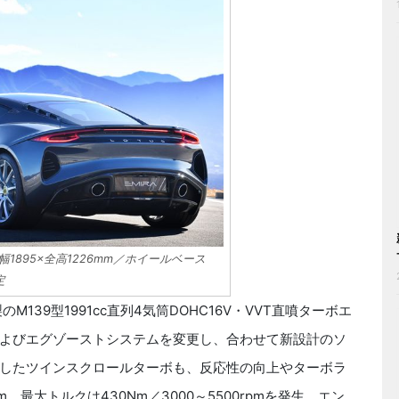
幅1895×全高1226mm／ホイールベース
定
39型1991cc直列4気筒DOHC16V・VVT直噴ターボエ
よびエグゾーストシステムを変更し、合わせて新設計のソ
したツインスクロールターボも、反応性の向上やターボラ
m、最大トルクは430Nm／3000～5500rpmを発生。エン