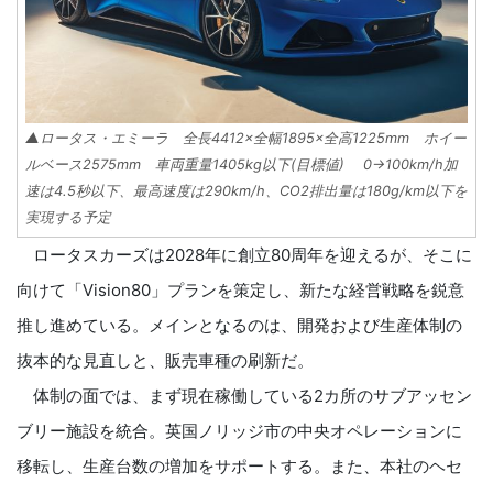
▲ロータス・エミーラ 全長4412×全幅1895×全高1225mm ホイー
ルベース2575mm 車両重量1405kg以下(目標値) 0→100km/h加
速は4.5秒以下、最高速度は290km/h、CO2排出量は180g/km以下を
実現する予定
ロータスカーズは2028年に創立80周年を迎えるが、そこに
向けて「Vision80」プランを策定し、新たな経営戦略を鋭意
推し進めている。メインとなるのは、開発および生産体制の
抜本的な見直しと、販売車種の刷新だ。
体制の面では、まず現在稼働している2カ所のサブアッセン
ブリー施設を統合。英国ノリッジ市の中央オペレーションに
移転し、生産台数の増加をサポートする。また、本社のヘセ