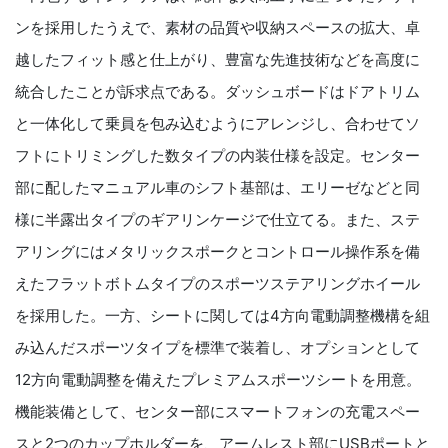
ンを採用したうえで、素材の品質や収納スペースの拡大、卓
越したフィット感と仕上がり、豊富な先進技術などを高度に
統合したことが訴求点である。ダッシュボードはドアトリム
と一体化して乗員を包み込むようにアレンジし、合わせてソ
フトにトリミングした数タイプの内装仕様を設定。センター
部に配したマニュアル車のシフト基部は、エリーゼなどと同
様に半露出タイプのギアリンケージで仕立てる。また、ステ
アリングにはメタリックスポークとコントロール操作系を備
えたフラットボトムタイプのスポーツステアリングホイール
を採用した。一方、シートに関しては4方向電動調整機構を組
み込んだスポーツタイプを標準で装着し、オプションとして
12方向電動調整を備えたプレミアムスポーツシートを用意。
機能装備として、センター部にスマートフォンの充電スペー
スと2つのカップホルダーを、アームレスト部にUSBポートと