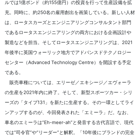
ルでは1億ポンド（約155億円）の投資を行って生産設備を拡
充。同時に、約250名の雇用創出を画策している。新しい人材
は、ロータスカーズとエンジニアリングコンサルタント部門
であるロータスエンジニアリングの両方における企画設計や
製造などを担当。そしてロータスエンジニアリングは、2021
年後半に英国ウォーリック地方でアドバンスドテクノロジー
センター（Advanced Technology Centre）を開設する予定
である。
販売車種については、エリーゼ／エキシージ／エヴォーラ
の生産を2021年内に終了。そして、新型スポーツカー・シリ
ーズの「タイプ131」を新たに生産する。その一環としてライ
ンアップするのが、今回発表された「エミーラ」だ。なお、
車名のエミーラは“Eh-meer-ah”と発音する古代言語で、現代
では“司令官”や“リーダー”と解釈。「10年後にブランドの完全