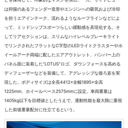
は抑揚のあるフェンダー造形やエンジンへの吸気および冷却
を担うエアインテーク、流れるようなルーフラインなどによ
って、ミッドシップスポーツらしい躍動感を具現化する。そ
してリアセクションは、スリムなハイレベルブレーキライト
でリンクされたフラットなC字型のLEDライトクラスターやホ
イールアーチ両端に配したエアアウトレット、バンパー上の
パネル面に装着した“LOTUS”ロゴ、ダウンフォースを高める
ディフューザーなどを装備して、アグレッシブな後ろ姿を実
現した。ボディサイズは全長4412×全幅1895×全高
1225mm、ホイールベース2575mmに設定。車両重量は
1405kg以下を目標値としたうえで、運動性能を最大限に重視
した前後重量配分に仕立てるという。