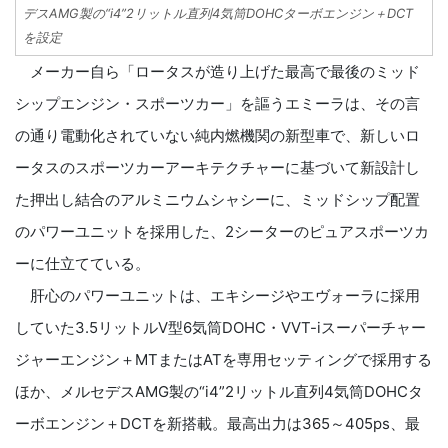
デスAMG製の“i4”2リットル直列4気筒DOHCターボエンジン＋DCT
を設定
メーカー自ら「ロータスが造り上げた最高で最後のミッド
シップエンジン・スポーツカー」を謳うエミーラは、その言
の通り電動化されていない純内燃機関の新型車で、新しいロ
ータスのスポーツカーアーキテクチャーに基づいて新設計し
た押出し結合のアルミニウムシャシーに、ミッドシップ配置
のパワーユニットを採用した、2シーターのピュアスポーツカ
ーに仕立てている。
肝心のパワーユニットは、エキシージやエヴォーラに採用
していた3.5リットルV型6気筒DOHC・VVT-iスーパーチャー
ジャーエンジン＋MTまたはATを専用セッティングで採用する
ほか、メルセデスAMG製の“i4”2リットル直列4気筒DOHCタ
ーボエンジン＋DCTを新搭載。最高出力は365～405ps、最