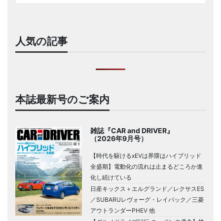
人気の記事
本誌最新号のご案内
雑誌『CAR and DRIVER』
（2026年9月号）
【時代を駆けるxEVは界隈はハイブリッド
全盛期】電動化の流れは止まるどころか進
化し続けている
日産キックス＋エルグランド／レクサスES
／SUBARUレヴォーグ・レイバック／三菱
アウトランダーPHEV 他