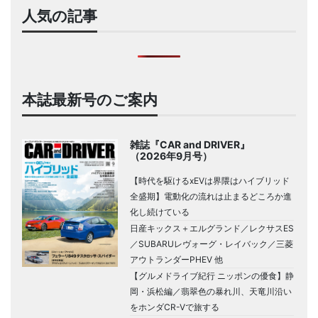
人気の記事
本誌最新号のご案内
雑誌『CAR and DRIVER』
（2026年9月号）
【時代を駆けるxEVは界隈はハイブリッド
全盛期】電動化の流れは止まるどころか進
化し続けている
日産キックス＋エルグランド／レクサスES
／SUBARUレヴォーグ・レイバック／三菱
アウトランダーPHEV 他
【グルメドライブ紀行 ニッポンの優食】静
岡・浜松編／翡翠色の暴れ川、天竜川沿い
をホンダCR-Vで旅する