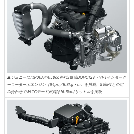
▲ジムニーにはR06A型658cc直列3気筒DOHC12V・VVTインターク
ーラーターボエンジン（64ps／9.8kg・m）を搭載。5速MTとの組
み合わせでWLTCモード燃費は16.6km/リットルを実現