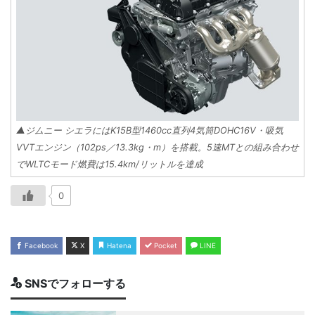
▲ジムニー シエラにはK15B型1460cc直列4気筒DOHC16V・吸気
VVTエンジン（102ps／13.3kg・m）を搭載。5速MTとの組み合わせ
でWLTCモード燃費は15.4km/リットルを達成
0
Facebook
X
Hatena
Pocket
LINE
SNSでフォローする