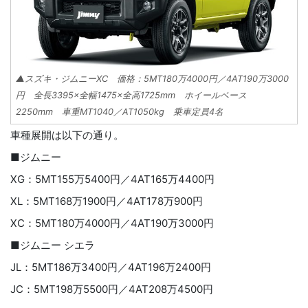
▲スズキ・ジムニーXC 価格：5MT180万4000円／4AT190万3000
円 全長3395×全幅1475×全高1725mm ホイールベース
2250mm 車重MT1040／AT1050kg 乗車定員4名
車種展開は以下の通り。
■ジムニー
XG：5MT155万5400円／4AT165万4400円
XL：5MT168万1900円／4AT178万900円
XC：5MT180万4000円／4AT190万3000円
■ジムニー シエラ
JL：5MT186万3400円／4AT196万2400円
JC：5MT198万5500円／4AT208万4500円