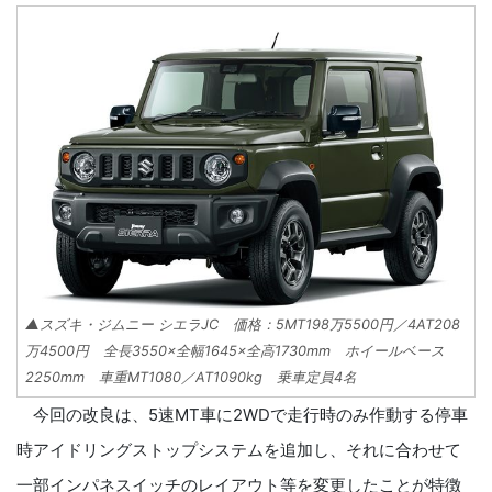
▲スズキ・ジムニー シエラJC 価格：5MT198万5500円／4AT208
万4500円 全長3550×全幅1645×全高1730mm ホイールベース
2250mm 車重MT1080／AT1090kg 乗車定員4名
今回の改良は、5速MT車に2WDで走行時のみ作動する停車
時アイドリングストップシステムを追加し、それに合わせて
一部インパネスイッチのレイアウト等を変更したことが特徴