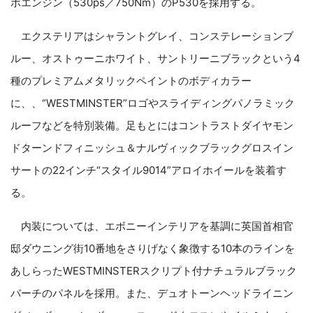
ボエンジン（530ps／750Nm）のP530を採用する。
エクステリアはシャラントグレイ、コンステレーションブ
ルー、オストゥーニホワイト、サントリーニブラックという4
種のプレミアムメタリックペイントのボディカラー
に、、“WESTMINSTER”ロゴやスライディングパノラミック
ルーフなどを特別装備。足もとにはコントラストダイヤモン
ドターンドフィニッシュ＆ナルヴィックブラックグロスイン
サートの22インチ“スタイル9014”アロイホイールを装着す
る。
内装については、エボニーインテリアを基調に英国首相官
邸ダウニング街10番地をさりげなく象徴する10本のラインを
あしらったWESTMINSTERスクリプト付ナチュラルブラック
バーチのパネルを採用。また、デュオトーンヘッドライニン