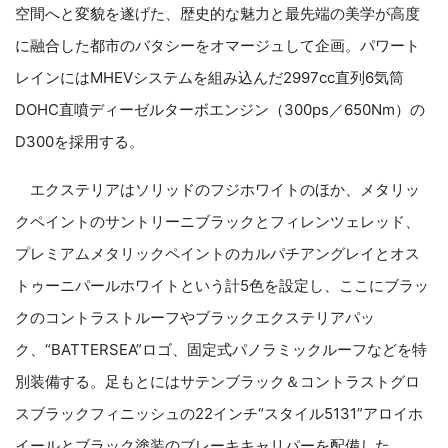
空間へと変貌を遂げた、歴史的な魅力と最先端の美学が高度
に融合した都市のバタシーをオマージュして企画。パワート
レインにはMHEVシステムを組み込んだ2997cc直列6気筒
DOHC直噴ディーゼルターボエンジン（300ps／650Nm）の
D300を採用する。
エクステリアはソリッドのフジホワイトのほか、メタリッ
クペイントのサントリーニブラックとフィレンツェレッド、
プレミアムメタリックペイントのカルパチアングレイとオス
トゥーニパールホワイトという計5色を設定し、ここにブラッ
クのコントラストルーフやブラックエクステリアパッ
ク、“BATTERSEA”ロゴ、固定式パノラミックルーフなどを特
別装備する。足もとにはサテンブラック＆コントラストグロ
スブラックフィニッシュの22インチ“スタイル5131”アロイホ
イールとブラック塗装のブレーキキャリパーを配備した。