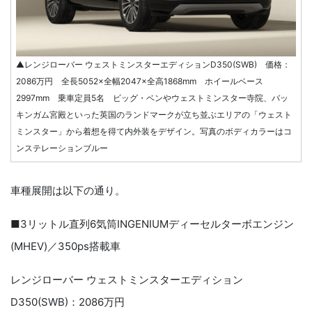
▲レンジローバー ウェストミンスターエディションD350(SWB) 価格：
2086万円 全長5052×全幅2047×全高1868mm ホイールベース
2997mm 乗車定員5名 ビッグ・ベンやウェストミンスター寺院、バッ
キンガム宮殿といった英国のランドマークが立ち並ぶエリアの「ウェスト
ミンスター」から着想を得て内外装をデザイン。写真のボディカラーはコ
ンステレーションブルー
車種展開は以下の通り。
■3リットル直列6気筒INGENIUMディーセルターボエンジン
(MHEV)／350ps搭載車
レンジローバー ウェストミンスターエディション
D350(SWB)：2086万円