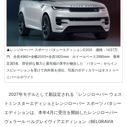
▲レンジローバー スポーツ バタシーエディションD300 価格：1437万
円 全長4960×全幅2005×全高1820mm ホイールベース2995mm 乗車
定員5名 歴史的な魅力と最先端の美学が融合した「バタシー」からイン
スピレーションを受けて内外装を演出。写真のボディカラーはオストゥー
ニパールホワイト
2027年モデルとして新設定される「レンジローバー ウェス
トミンスターエディショとレンジローバー スポーツ バタシー
エディションは、本年4月に受注を開始したレンジローバー
ヴェラール ベルグレイヴィアエディション（BELGRAVIA