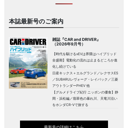
本誌最新号のご案内
雑誌『CAR and DRIVER』
（2026年9月号）
【時代を駆けるxEVは界隈はハイブリッド
全盛期】電動化の流れは止まるどころか進
化し続けている
日産キックス＋エルグランド／レクサスES
／SUBARUレヴォーグ・レイバック／三菱
アウトランダーPHEV 他
【グルメドライブ紀行 ニッポンの優食】静
岡・浜松編／翡翠色の暴れ川、天竜川沿い
をホンダCR-Vで旅する
最新号の詳細はこちら