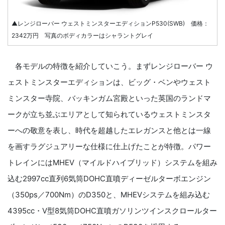
▲レンジローバー ウェストミンスターエディションP530(SWB) 価格：
2342万円 写真のボディカラーはシャラントグレイ
各モデルの特徴を紹介していこう。まずレンジローバー ウ
ェストミンスターエディションは、ビッグ・ベンやウェスト
ミンスター寺院、バッキンガム宮殿といった英国のランドマ
ークが立ち並ぶエリアとして知られているウェストミンスタ
ーへの敬意を表し、時代を超越したエレガンスと他とは一線
を画すラグジュアリーな仕様に仕上げたことが特徴。パワー
トレインにはMHEV（マイルドハイブリッド）システムを組み
込む2997cc直列6気筒DOHC直噴ディーゼルターボエンジン
（350ps／700Nm）のD350と、MHEVシステムを組み込む
4395cc・V型8気筒DOHC直噴ガソリンツインスクロールター