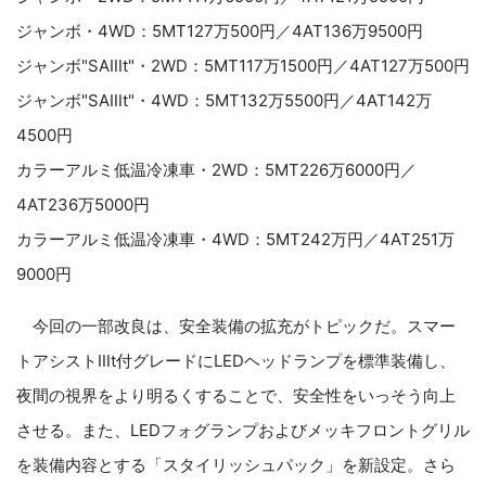
ジャンボ・4WD：5MT127万500円／4AT136万9500円
ジャンボ"SAⅢt"・2WD：5MT117万1500円／4AT127万500円
ジャンボ"SAⅢt"・4WD：5MT132万5500円／4AT142万
4500円
カラーアルミ低温冷凍車・2WD：5MT226万6000円／
4AT236万5000円
カラーアルミ低温冷凍車・4WD：5MT242万円／4AT251万
9000円
今回の一部改良は、安全装備の拡充がトピックだ。スマー
トアシストⅢ
t
付グレードに
LED
ヘッドランプを標準装備し、
夜間の視界をより明るくすることで、安全性をいっそう向上
させる。また、
LED
フォグランプおよびメッキフロントグリル
を装備内容とする「スタイリッシュパック」を新設定。さら