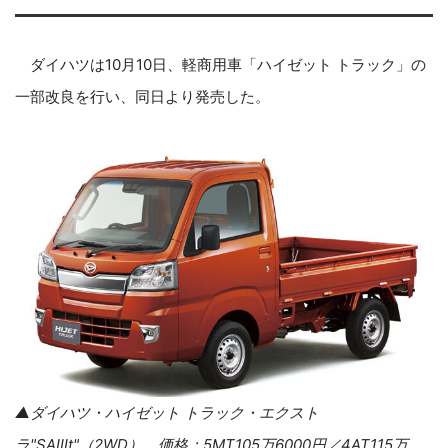
ダイハツは
10
月
10
日、軽商用車「ハイゼット トラック」の
一部改良を行い、同日より発売した。
▲ダイハツ・ハイゼット トラック・エクスト
ラ"
SA
Ⅲ
t"
（
2WD
） 価格：
5MT105
万
6000
円／
4AT115
万