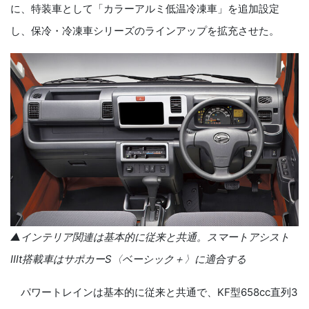
に、特装車として「カラーアルミ低温冷凍車」を追加設定
し、保冷・冷凍車シリーズのラインアップを拡充させた。
▲インテリア関連は基本的に従来と共通。スマートアシスト
Ⅲ
t
搭載車はサポカー
S
〈ベーシック＋〉に適合する
パワートレインは基本的に従来と共通で、
KF
型
658cc
直列
3