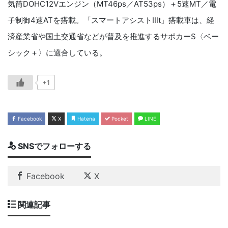
気筒
DOHC12V
エンジン（
MT46ps
／
AT53ps
）＋
5
速
MT
／電
子制御
4
速
AT
を
搭載。
「スマートアシスト
Ⅲ
t
」搭載車は、
経
済産業省や国土交通省などが普及を推進する
サポカー
S
〈ベー
シック＋〉に適合している。
+1
Facebook
X
Hatena
Pocket
LINE
SNSでフォローする
Facebook
X
関連記事