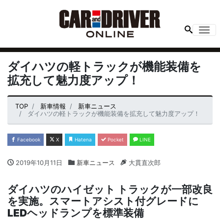
Me
ダイハツの軽トラックが機能装備を
拡充して魅力度アップ！
TOP
新車情報
新車ニュース
ダイハツの軽トラックが機能装備を拡充して魅力度アップ！
Facebook
X
Hatena
Pocket
LINE
2019年10月11日
新車ニュース
大貫直次郎
ダイハツのハイゼット トラックが一部改良
を実施。スマートアシスト付グレードに
LED
ヘッドランプを標準装備