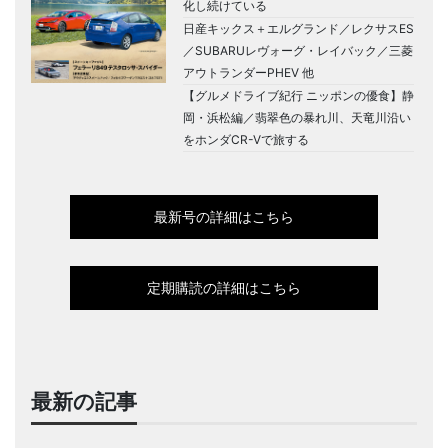
化し続けている
日産キックス＋エルグランド／レクサスES
／SUBARUレヴォーグ・レイバック／三菱
アウトランダーPHEV 他
【グルメドライブ紀行 ニッポンの優食】静
岡・浜松編／翡翠色の暴れ川、天竜川沿い
をホンダCR-Vで旅する
最新号の詳細はこちら
定期購読の詳細はこちら
最新の記事