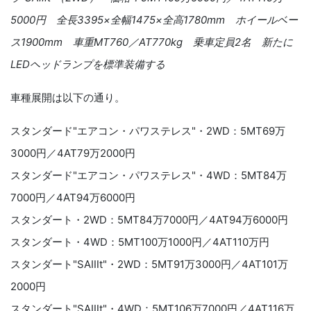
5000
円 全長
3395
×全幅
1475
×全高
1780mm
ホイールベー
ス
1900mm
車重
MT760
／
AT770kg
乗車定員
2
名 新たに
LE
D
ヘッドランプを標準装備する
車種展開は以下の通り。
スタンダード"エアコン・パワステレス"・2WD：5MT69万
3000円／4AT79万2000円
スタンダード"エアコン・パワステレス"・4WD：5MT84万
7000円／4AT94万6000円
スタンダート・2WD：5MT84万7000円／4AT94万6000円
スタンダート・4WD：5MT100万1000円／4AT110万円
スタンダート"SAⅢt"・2WD：5MT91万3000円／4AT101万
2000円
スタンダート"SAⅢt"・4WD：5MT106万7000円／4AT116万