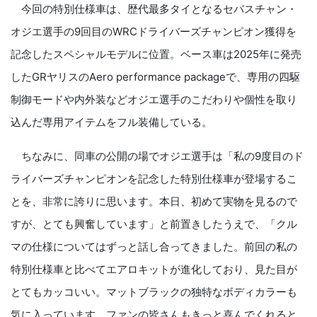
今回の特別仕様車は、歴代最多タイとなるセバスチャン・
オジエ選手の9回目のWRCドライバーズチャンピオン獲得を
記念したスペシャルモデルに位置。ベース車は2025年に発売
したGRヤリスのAero performance packageで、専用の四駆
制御モードや内外装などオジエ選手のこだわりや個性を取り
込んだ専用アイテムをフル装備している。
ちなみに、同車の公開の場でオジエ選手は「私の9度目のド
ライバーズチャンピオンを記念した特別仕様車が登場するこ
とを、非常に誇りに思います。本日、初めて実物を見るので
すが、とても興奮しています」と前置きしたうえで、「クル
マの仕様についてはずっと話し合ってきました。前回の私の
特別仕様車と比べてエアロキットが進化しており、見た目が
とてもカッコいい。マットブラックの独特なボディカラーも
気に入っています。ファンの皆さんもきっと喜んでくれると