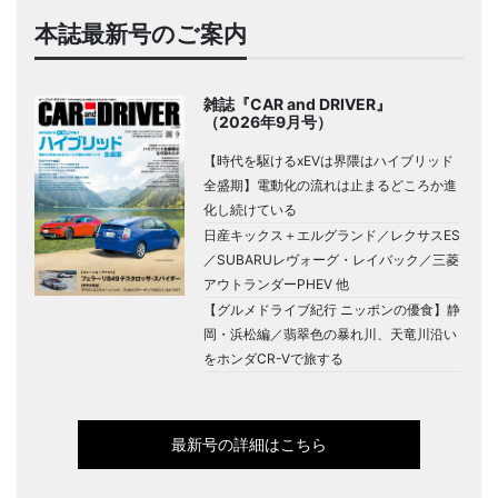
本誌最新号のご案内
雑誌『CAR and DRIVER』
（2026年9月号）
【時代を駆けるxEVは界隈はハイブリッド
全盛期】電動化の流れは止まるどころか進
化し続けている
日産キックス＋エルグランド／レクサスES
／SUBARUレヴォーグ・レイバック／三菱
アウトランダーPHEV 他
【グルメドライブ紀行 ニッポンの優食】静
岡・浜松編／翡翠色の暴れ川、天竜川沿い
をホンダCR-Vで旅する
最新号の詳細はこちら