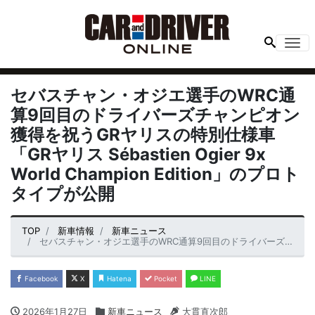
Me
セバスチャン・オジエ選手のWRC通
算9回目のドライバーズチャンピオン
獲得を祝うGRヤリスの特別仕様車
「GRヤリス Sébastien Ogier 9x
World Champion Edition」のプロト
タイプが公開
TOP
新車情報
新車ニュース
セバスチャン・オジエ選手のWRC通算9回目のドライバーズチャンピオン獲得を祝うGRヤリスの特別仕様車「GRヤリス Sébastien Ogier 9x World Champion Edition」のプロトタイプが公開
Facebook
X
Hatena
Pocket
LINE
2026年1月27日
新車ニュース
大貫直次郎