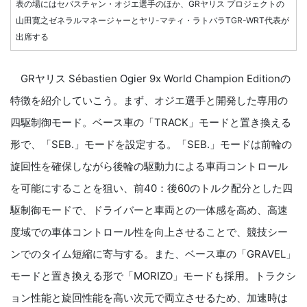
表の場にはセバスチャン・オジエ選手のほか、GRヤリス プロジェクトの
山田寛之ゼネラルマネージャーとヤリ-マティ・ラトバラTGR-WRT代表が
出席する
GRヤリス Sébastien Ogier 9x World Champion Editionの
特徴を紹介していこう。まず、オジエ選手と開発した専用の
四駆制御モード。ベース車の「TRACK」モードと置き換える
形で、「SEB.」モードを設定する。「SEB.」モードは前輪の
旋回性を確保しながら後輪の駆動力による車両コントロール
を可能にすることを狙い、前40：後60のトルク配分とした四
駆制御モードで、ドライバーと車両との一体感を高め、高速
度域での車体コントロール性を向上させることで、競技シー
ンでのタイム短縮に寄与する。また、ベース車の「GRAVEL」
モードと置き換える形で「MORIZO」モードも採用。トラクシ
ョン性能と旋回性能を高い次元で両立させるため、加速時は