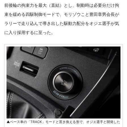
前後輪の拘束力を最大（直結）とし、制動時は必要分だけ拘
束を緩める四駆制御モードで、モリゾウこと豊田章男会長が
ラリーで走り込んで導き出した駆動力配分をオジエ選手が気
に入り採用するに至った。
▲ベース車の「TRACK」モードと置き換える形で、オジエ選手と開発した