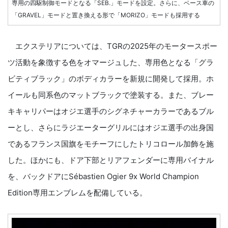
専用の四駆制御モードとなる「SEB.」モードを設定。さらに、ベース車の
「GRAVEL」モードと置き換える形で「MORIZO」モードも採用する
エクステリアについては、TGRの2025年のモータースポー
ツ活動を象徴する色をオマージュした、専用色となる「グラ
ビティブラック」のボディカラーを新規に開発して採用。ホ
イールも同系色のマットブラックで塗装する。また、ブレー
キキャリパーはオジエ選手のシグネチャーカラーであるブル
ーとし、さらにラジエーターグリルにはオジエ選手の出身国
であるフランス国旗をモチーフにしたトリコロール加飾を施
した。ほかにも、ドア下部とリアフェンダーに専用バイナル
を、バックドアにSébastien Ogier 9x World Champion
Edition専用エンブレムを配備している。