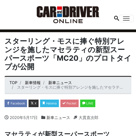
Me
スターリング・モスに捧ぐ特別アレ
ンジを施したマセラティの新型スー
パースポーツ「MC20」のプロトタイ
プが公開
TOP
新車情報
新車ニュース
スターリング・モスに捧ぐ特別アレンジを施したマセラティの新型スーパースポーツ「MC20」のプロトタイプが公開
Facebook
X
Hatena
Pocket
LINE
2020年5月17日
新車ニュース
大貫直次郎
マセラティが新型スーパースポーツ