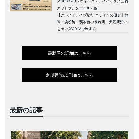
／SUBARUレヴォーグ・レイバック／三菱
アウトランダーPHEV 他
【グルメドライブ紀行 ニッポンの優食】静
岡・浜松編／翡翠色の暴れ川、天竜川沿い
をホンダCR-Vで旅する
最新号の詳細はこちら
定期購読の詳細はこちら
最新の記事