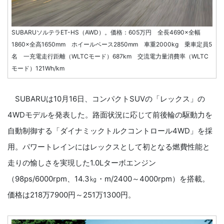
SUBARUソルテラET-HS（AWD）。価格：605万円 全長4690×全幅
1860×全高1650mm ホイールベース2850mm 車重2000kg 乗車定員5
名 一充電走行距離（WLTCモード）687km 交流電力量消費率（WLTC
モード）121Wh/km
SUBARUは10月16日、コンパクトSUVの「レックス」の
4WDモデルを発表した。路面状況に応じて前後輪の駆動力を
自動制御する「ダイナミックトルクコントロール4WD」を採
用。パワートレインにはレックスとして初となる燃費性能と
走りの愉しさを実現した1.0Lターボエンジン
（98ps/6000rpm、14.3㎏・m/2400～4000rpm）を搭載。
価格は218万7900円～251万1300円。