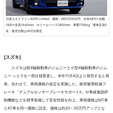
日産スカイライン400R Limited 価格：693万5500円 全長4810×全幅
1820×全高1440mm ホイールベース2850mm 車重1760kg 乗車定員5
名 販売台数は400台限定
[スズキ]
スズキは軽4輪駆動車のジムニーと小型4輪駆動車のジム
ニー シエラを一部仕様変更し、本年11月4日より発売すると発
表。合わせて、車両価格の改定を実施した。衝突被害軽減ブ
レーキ「デュアルセンサーブレーキサポートⅡ」や車線逸脱抑
制機能などを標準装備して安全性能を向上。車両価格はMT車
とAT車を同一価格に設定。価格は約20～30万円アップとな