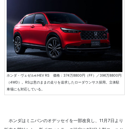
ホンダ・ヴェゼルe:HEV RS 価格：374万8800円（FF）／396万8800円
（4WD）。RSは意のままの走りを追求したローダウンサス採用。立体駐
車場にも対応している。
ホンダはミニバンのオデッセイを一部改良し、11月7日より