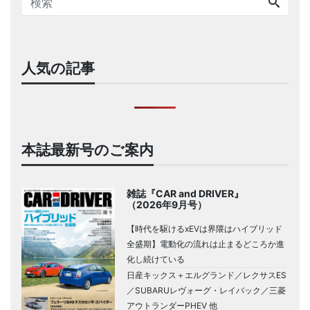
人気の記事
本誌最新号のご案内
雑誌『CAR and DRIVER』
（2026年9月号）
【時代を駆けるxEVは界隈はハイブリッド
全盛期】電動化の流れは止まるどころか進
化し続けている
日産キックス＋エルグランド／レクサスES
／SUBARUレヴォーグ・レイバック／三菱
アウトランダーPHEV 他