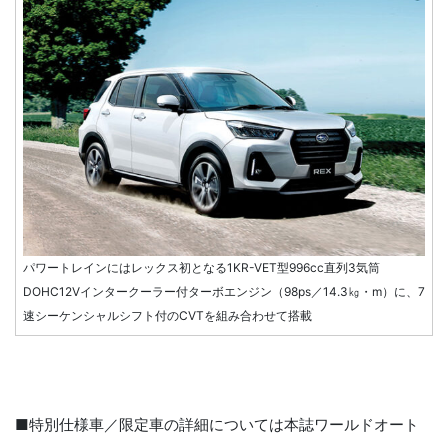
パワートレインにはレックス初となる1KR-VET型996cc直列3気筒
DOHC12Vインタークーラー付ターボエンジン（98ps／14.3㎏・m）に、7
速シーケンシャルシフト付のCVTを組み合わせて搭載
■特別仕様車／限定車の詳細については本誌ワールドオート