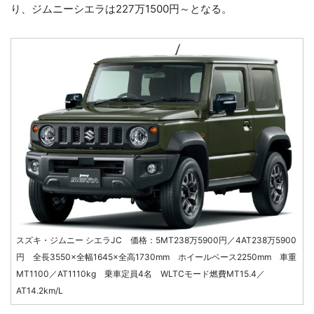
り、ジムニーシエラは227万1500円～となる。
スズキ・ジムニー シエラJC 価格：5MT238万5900円／4AT238万5900
円 全長3550×全幅1645×全高1730mm ホイールベース2250mm 車重
MT1100／AT1110kg 乗車定員4名 WLTCモード燃費MT15.4／
AT14.2km/L