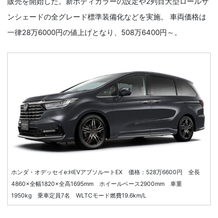
販売を開始した。新ボディカラーの設定や2列目大型ロールサ
ンシェードの全グレード標準装備化などを実施。 車両価格は
一律28万6000円の値上げとなり、508万6400円～。
ホンダ・オデッセイe:HEVアブソルートEX 価格：528万6600円 全長
4860×全幅1820×全高1695mm ホイールベース2900mm 車重
1950kg 乗車定員7名 WLTCモード燃費19.6km/L