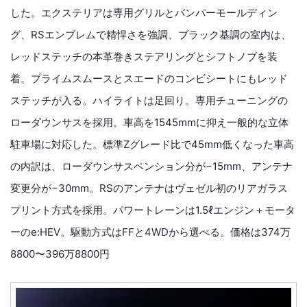
した。エクステリアは専用グリルとバンパーモールディン
グ、RSエンブレムで精悍さを強調、ブラック基調の室内は、
レッドステッチの本革巻きステアリングとシフトノブを装
着。プライムスムースとスエードのコンビシートにもレッド
ステッチが入る。ハイライトは足回り。専用チューニングの
ローダウンサスを採用。車高を1545mmに抑え一般的な立体
駐車場に対応した。標準Zグレード比で45mm低くなった車高
の内訳は、ローダウンサスペンション分が−15mm、アンテナ
変更分が−30mm。RSのアンテナはヴェゼル初のリアガラス
プリント方式を採用。パワートレーンは1.5ℓエンジン＋モータ
ーのe:HEV。駆動方式はFFと4WDから選べる。価格は374万
8800〜396万8800円