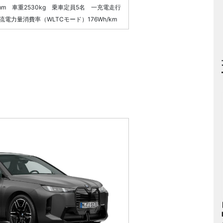
mm 車重2530kg 乗車定員5名 一充電走行
流電力量消費率（WLTCモード）176Wh/km