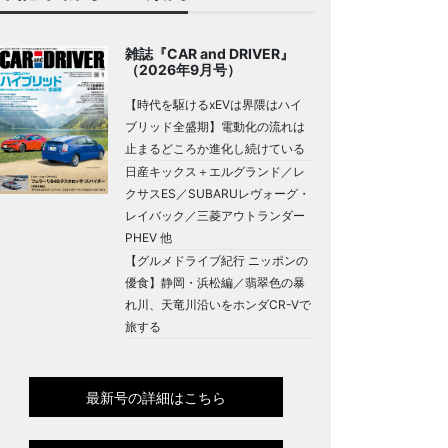
雑誌『CAR and DRIVER』
（2026年9月号）
【時代を駆けるxEVは界隈はハイ
ブリッド全盛期】電動化の流れは
止まるどころか進化し続けている
日産キックス＋エルグランド／レ
クサスES／SUBARUレヴォーグ・
レイバック／三菱アウトランダー
PHEV 他
【グルメドライブ紀行 ニッポンの
優食】静岡・浜松編／翡翠色の暴
れ川、天竜川沿いをホンダCR-Vで
旅する
最新号の詳細はこちら