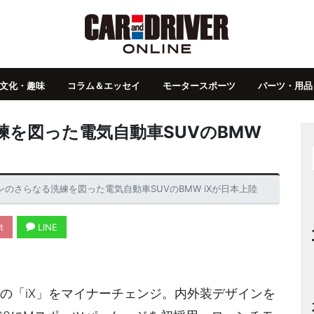
文化・趣味
コラム＆エッセイ
モータースポーツ
パーツ・用品
を図った電気自動車SUVのBMW
のさらなる洗練を図った電気自動車SUVのBMW iXが日本上陸
t
LINE
Vの「iX」をマイナーチェンジ。内外装デザインを