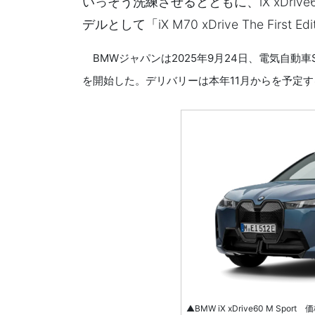
いっそう洗練させるとともに、iX xDri
デルとして「iX M70 xDrive The First
BMWジャパンは2025年9月24日、電気自動車
を開始した。デリバリーは本年11月からを予定す
▲BMW iX xDrive60 M Spo