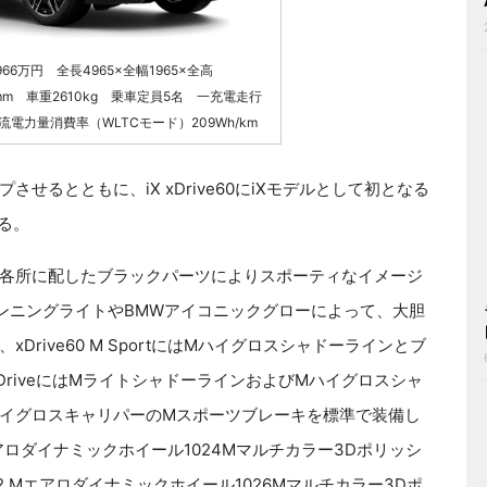
：1966万円 全長4965×全幅1965×全高
mm 車重2610kg 乗車定員5名 一充電走行
流電力量消費率（WLTCモード）209Wh/km
るとともに、iX xDrive60にiXモデルとして初となる
る。
各所に配したブラックパーツによりスポーティなイメージ
ンニングライトやBMWアイコニックグローによって、大胆
rive60 M SportにはMハイグロスシャドーラインとブ
DriveにはMライトシャドーラインおよびMハイグロスシャ
イグロスキャリパーのMスポーツブレーキを標準で装備し
1 Mエアロダイナミックホイール1024Mマルチカラー3Dポリッシ
.5J×22 Mエアロダイナミックホイール1026Mマルチカラー3Dポ