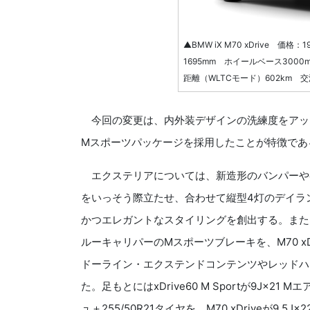
▲BMW iX M70 xDrive 価格
1695mm ホイールベース3000
距離（WLTCモード）602km 交
今回の変更は、内外装デザインの洗練度をアップさせ
Mスポーツパッケージを採用したことが特徴であ
エクステリアについては、新造形のバンパーや
をいっそう際立たせ、合わせて縦型4灯のデイラ
かつエレガントなスタイリングを創出する。また、xD
ルーキャリパーのMスポーツブレーキを、M70 x
ドーライン・エクステンドコンテンツやレッドハ
た。足もとにはxDrive60 M Sportが9J×2
ュ＋255/50R21タイヤを、M70 xDriveが9