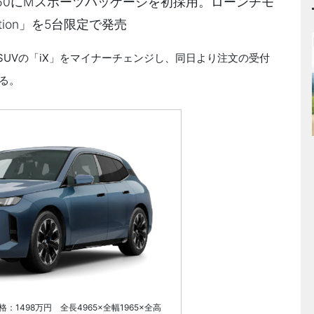
ve60にMスポーツパッケージを初採用。ローンチモ
 Edition」を5台限定で発売
SUVの「iX」をマイナーチェンジし、同日より注文の受付
る。
rt 価格：1498万円 全長4965×全幅1965×全高