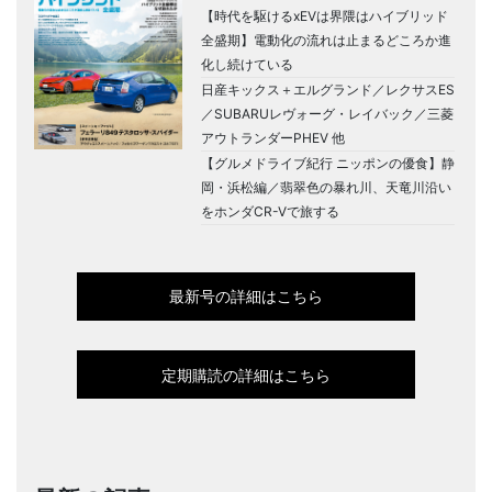
【時代を駆けるxEVは界隈はハイブリッド
全盛期】電動化の流れは止まるどころか進
化し続けている
日産キックス＋エルグランド／レクサスES
／SUBARUレヴォーグ・レイバック／三菱
アウトランダーPHEV 他
【グルメドライブ紀行 ニッポンの優食】静
岡・浜松編／翡翠色の暴れ川、天竜川沿い
をホンダCR-Vで旅する
最新号の詳細はこちら
定期購読の詳細はこちら