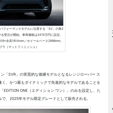
パフォーマンスモデルに位置する「SV」の第2
における受注が開始。車両価格は2474万円に設定。
09×全高1814mm／ホイールベース2998mm。
ブラ（マットフィニッシュ）
ン「SVR」の実質的な後継モデルとなるレンジローバー ス
も速く、かつ最もダイナミックで先進的なモデルであることを
EDITION ONE（エディション ワン）」のみを設定し、た
で、2025年モデル限定グレードとして販売される。