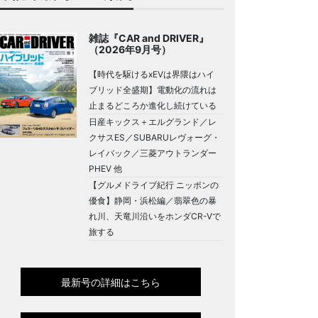
雑誌『CAR and DRIVER』
（2026年9月号）
【時代を駆けるxEVは界隈はハイ
ブリッド全盛期】電動化の流れは
止まるどころか進化し続けている
日産キックス＋エルグランド／レ
クサスES／SUBARUレヴォーグ・
レイバック／三菱アウトランダー
PHEV 他
【グルメドライブ紀行 ニッポンの
優食】静岡・浜松編／翡翠色の暴
れ川、天竜川沿いをホンダCR-Vで
旅する
最新号の詳細はこちら