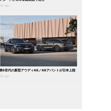
3日 ago
第6世代の新型アウディA6／A6アバントが日本上陸
4日 ago