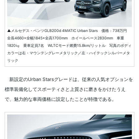
▲メルセデス・ベンツGLB200d 4MATIC Urban Stars 価格：738万円
全長4660×全幅1845×全高1700mm ホイールベース2830mm 車重
1820㎏ 乗車定員7名 WLTCモード燃費15.8km/リットル 写真のボディ
カラーは右・マウンテングレーメタリック／左・ハイテックシルバーメタ
リック
新設定のUrban Starsグレードは、従来の人気オプションを
標準装備化してスポーティさと上質さに磨きをかけたうえ
で、魅力的な車両価格に設定したことが特徴である。