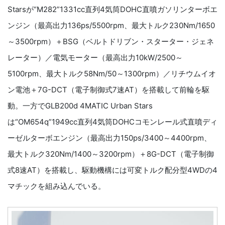
Starsが“M282”1331cc直列4気筒DOHC直噴ガソリンターボエ
ンジン（最高出力136ps/5500rpm、最大トルク230Nm/1650
～3500rpm）＋BSG（ベルトドリブン・スターター・ジェネ
レーター）／電気モーター（最高出力10kW/2500～
5100rpm、最大トルク58Nm/50～1300rpm）／リチウムイオ
ン電池＋7G-DCT（電子制御式7速AT）を搭載して前輪を駆
動。一方でGLB200d 4MATIC Urban Stars
は“OM654q”1949cc直列4気筒DOHCコモンレール式直噴ディ
ーゼルターボエンジン（最高出力150ps/3400～4400rpm、
最大トルク320Nm/1400～3200rpm）＋8G-DCT（電子制御
式8速AT）を搭載し、駆動機構には可変トルク配分型4WDの4
マチックを組み込んでいる。