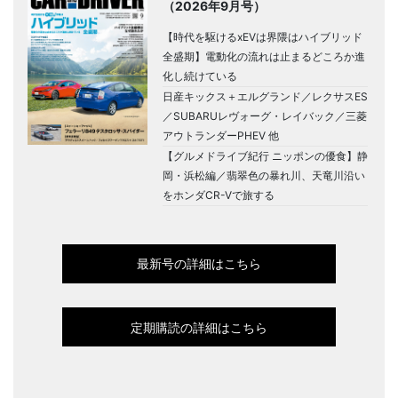
（2026年9月号）
【時代を駆けるxEVは界隈はハイブリッド
全盛期】電動化の流れは止まるどころか進
化し続けている
日産キックス＋エルグランド／レクサスES
／SUBARUレヴォーグ・レイバック／三菱
アウトランダーPHEV 他
【グルメドライブ紀行 ニッポンの優食】静
岡・浜松編／翡翠色の暴れ川、天竜川沿い
をホンダCR-Vで旅する
最新号の詳細はこちら
定期購読の詳細はこちら