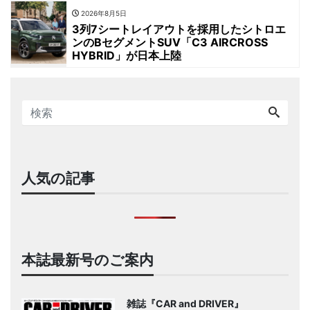
2026年8月5日
3列7シートレイアウトを採用したシトロエ
ンのBセグメントSUV「C3 AIRCROSS
HYBRID」が日本上陸
人気の記事
本誌最新号のご案内
雑誌『CAR and DRIVER』