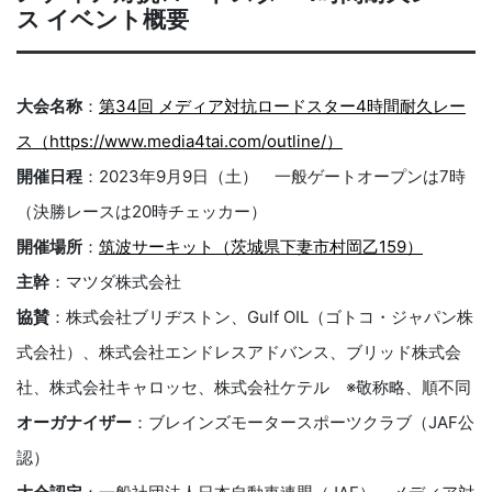
ス イベント概要
大会名称
：
第34回 メディア対抗ロードスター4時間耐久レー
ス（https://www.media4tai.com/outline/）
開催日程
：2023年9月9日（土） 一般ゲートオープンは7時
（決勝レースは20時チェッカー）
開催場所
：
筑波サーキット（茨城県下妻市村岡乙159）
主幹
：マツダ株式会社
協賛
：株式会社ブリヂストン、Gulf OIL（ゴトコ・ジャパン株
式会社）、株式会社エンドレスアドバンス、ブリッド株式会
社、株式会社キャロッセ、株式会社ケテル ※敬称略、順不同
オーガナイザー
：ブレインズモータースポーツクラブ（JAF公
認）