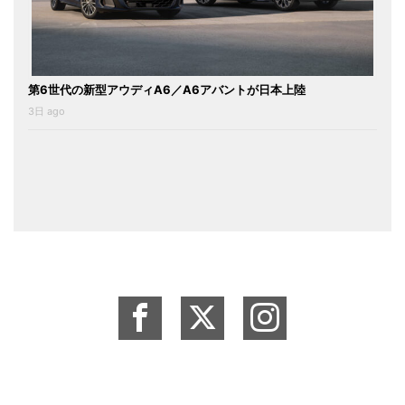
第6世代の新型アウディA6／A6アバントが日本上陸
3日 ago