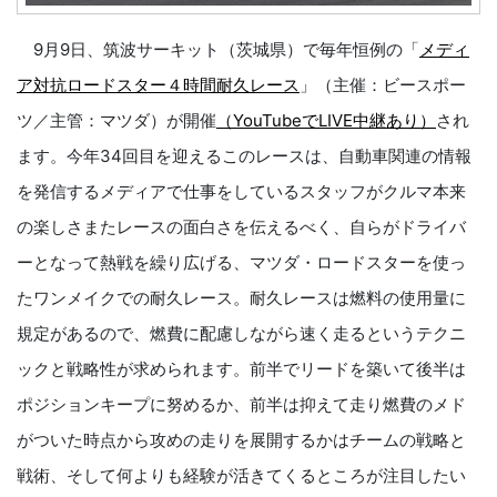
9月9日、筑波サーキット（茨城県）で毎年恒例の「
メディ
ア対抗ロードスター４時間耐久レース
」（主催：ビースポー
ツ／主管：マツダ）が開催
（YouTubeでLIVE中継あり）
され
ます。今年34回目を迎えるこのレースは、自動車関連の情報
を発信するメディアで仕事をしているスタッフがクルマ本来
の楽しさまたレースの面白さを伝えるべく、自らがドライバ
ーとなって熱戦を繰り広げる、マツダ・ロードスターを使っ
たワンメイクでの耐久レース。耐久レースは燃料の使用量に
規定があるので、燃費に配慮しながら速く走るというテクニ
ックと戦略性が求められます。前半でリードを築いて後半は
ポジションキープに努めるか、前半は抑えて走り燃費のメド
がついた時点から攻めの走りを展開するかはチームの戦略と
戦術、そして何よりも経験が活きてくるところが注目したい