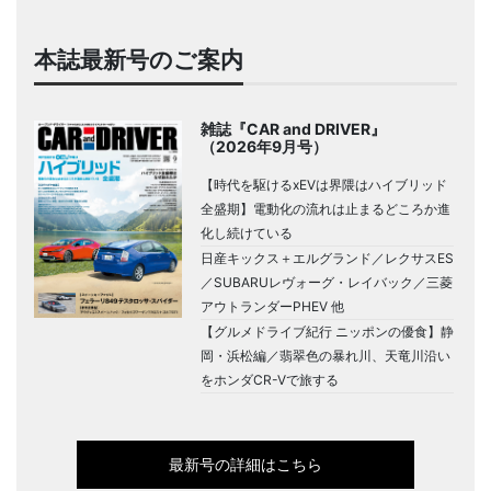
本誌最新号のご案内
雑誌『CAR and DRIVER』
（2026年9月号）
【時代を駆けるxEVは界隈はハイブリッド
全盛期】電動化の流れは止まるどころか進
化し続けている
日産キックス＋エルグランド／レクサスES
／SUBARUレヴォーグ・レイバック／三菱
アウトランダーPHEV 他
【グルメドライブ紀行 ニッポンの優食】静
岡・浜松編／翡翠色の暴れ川、天竜川沿い
をホンダCR-Vで旅する
最新号の詳細はこちら