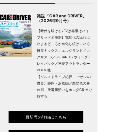
雑誌『CAR and DRIVER』
（2026年9月号）
【時代を駆けるxEVは界隈はハイ
ブリッド全盛期】電動化の流れは
止まるどころか進化し続けている
日産キックス＋エルグランド／レ
クサスES／SUBARUレヴォーグ・
レイバック／三菱アウトランダー
PHEV 他
【グルメドライブ紀行 ニッポンの
優食】静岡・浜松編／翡翠色の暴
れ川、天竜川沿いをホンダCR-Vで
旅する
最新号の詳細はこちら