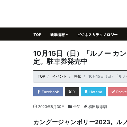
TOP
新車情報
ビジネス＆テクノロジー
10月15日（日）「ルノー カ
定。駐車券発売中
TOP
イベント
告知
10月15日（日）「ル
Facebook
X
Hatena
Pocke
2023年8月30日
告知
横田康志朗
カングージャンボリー2023。ル