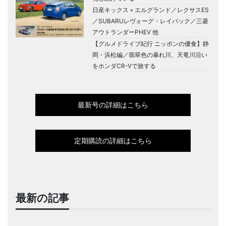
日産キックス＋エルグランド／レクサスES
／SUBARUレヴォーグ・レイバック／三菱
アウトランダーPHEV 他
【グルメドライブ紀行 ニッポンの優食】静
岡・浜松編／翡翠色の暴れ川、天竜川沿い
をホンダCR-Vで旅する
最新号の詳細はこちら
定期購読の詳細はこちら
最新の記事