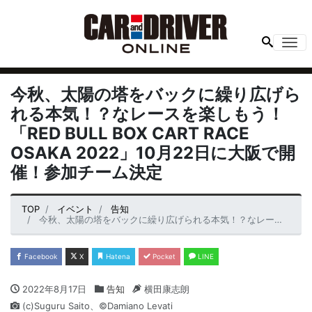
Me
今秋、太陽の塔をバックに繰り広げら
れる本気！？なレースを楽しもう！
「RED BULL BOX CART RACE
OSAKA 2022」10月22日に大阪で開
催！参加チーム決定
TOP
イベント
告知
今秋、太陽の塔をバックに繰り広げられる本気！？なレースを楽しもう！「RED BULL BOX CART RACE OSAKA 2022」10月22日に大阪で開催！参加チーム決定
Facebook
X
Hatena
Pocket
LINE
2022年8月17日
告知
横田康志朗
(c)Suguru Saito、©Damiano Levati