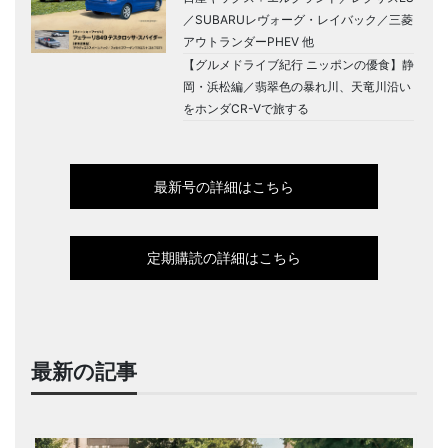
／SUBARUレヴォーグ・レイバック／三菱
アウトランダーPHEV 他
【グルメドライブ紀行 ニッポンの優食】静
岡・浜松編／翡翠色の暴れ川、天竜川沿い
をホンダCR-Vで旅する
最新号の詳細はこちら
定期購読の詳細はこちら
最新の記事