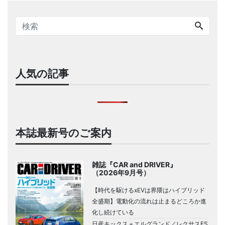
人気の記事
本誌最新号のご案内
雑誌『CAR and DRIVER』
（2026年9月号）
【時代を駆けるxEVは界隈はハイブリッド
全盛期】電動化の流れは止まるどころか進
化し続けている
日産キックス＋エルグランド／レクサスES