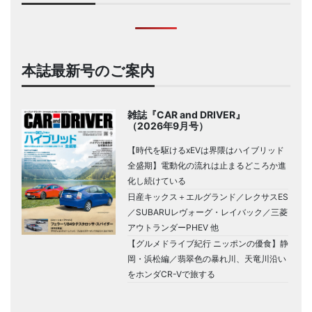
本誌最新号のご案内
雑誌『CAR and DRIVER』
（2026年9月号）
【時代を駆けるxEVは界隈はハイブリッド
全盛期】電動化の流れは止まるどころか進
化し続けている
日産キックス＋エルグランド／レクサスES
／SUBARUレヴォーグ・レイバック／三菱
アウトランダーPHEV 他
【グルメドライブ紀行 ニッポンの優食】静
岡・浜松編／翡翠色の暴れ川、天竜川沿い
をホンダCR-Vで旅する