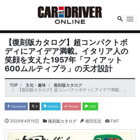
Me
【復刻版カタログ】超コンパクトボ
ディにアイデア満載。イタリア人の
笑顔を支えた1957年「フィアット
600ムルティプラ」の天才設計
TOP
文化・趣味
復刻版カタログ
【復刻版カタログ】超コンパクトボディにアイデア満載。イタリア人の笑顔を支えた1957年「フィアット600ムルティプラ」の天才設計
Facebook
X
Hatena
Pocket
LINE
2025年4月15日
復刻版カタログ
横田宏近
FIAT