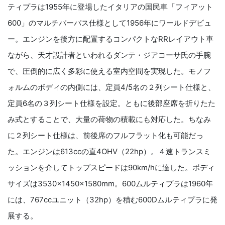
ティプラは1955年に登場したイタリアの国民車「フィアット
600」のマルチパーパス仕様として1956年にワールドデビュ
ー。エンジンを後方に配置するコンパクトなRRレイアウト車
ながら、天才設計者といわれるダンテ・ジアコーサ氏の手腕
で、圧倒的に広く多彩に使える室内空間を実現した。モノフ
ォルムのボディの内側には、定員4/5名の２列シート仕様と、
定員6名の３列シート仕様を設定。ともに後部座席を折りたた
み式とすることで、大量の荷物の積載にも対応した。ちなみ
に２列シート仕様は、前後席のフルフラット化も可能だっ
た。エンジンは613ccの直4OHV（22hp）。４速トランスミ
ッションを介してトップスピードは90km/hに達した。ボディ
サイズは3530×1450×1580mm。600ムルティプラは1960年
には、767ccユニット（32hp）を積む600Dムルティプラに発
展する。