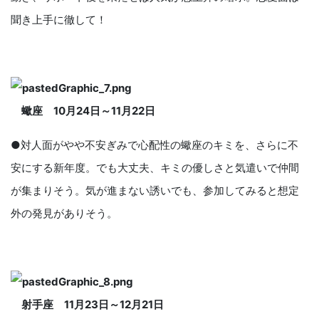
聞き上手に徹して！
蠍座
10
月
24
日～
11
月
22
日
●対人面がやや不安ぎみで心配性の蠍座のキミを、さらに不
安にする新年度。でも大丈夫、キミの優しさと気遣いで仲間
が集まりそう。気が進まない誘いでも、参加してみると想定
外の発見がありそう。
射手座
11
月
23
日～
12
月
21
日