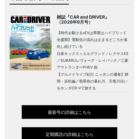
雑誌『CAR and DRIVER』
（2026年9月号）
【時代を駆けるxEVは界隈はハイブリッド
全盛期】電動化の流れは止まるどころか進
化し続けている
日産キックス＋エルグランド／レクサスES
／SUBARUレヴォーグ・レイバック／三菱
アウトランダーPHEV 他
【グルメドライブ紀行 ニッポンの優食】静
岡・浜松編／翡翠色の暴れ川、天竜川沿い
をホンダCR-Vで旅する
最新号の詳細はこちら
定期購読の詳細はこちら