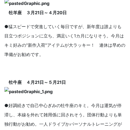
牡羊座 ３月
21
日～４月
20
日
●猛スピードで突進していく毎日ですが、新年度は誰よりも
目立つポジションに立ち、満足いく1カ月になりそう。今月は
キミ好みの"新作入荷"アイテムが大ラッキー！ 連休は早めの
準備がお勧めです。
牡牛座 ４月
21
日～５月
21
日
●好調続きで自己中心ぎみの牡牛座のキミ。今月は運気が停
滞し、本線を外れて雑用係に回されそう。団体行動よりも単
独行動がお勧め。一人ドライブかパーソナルトレーニングが