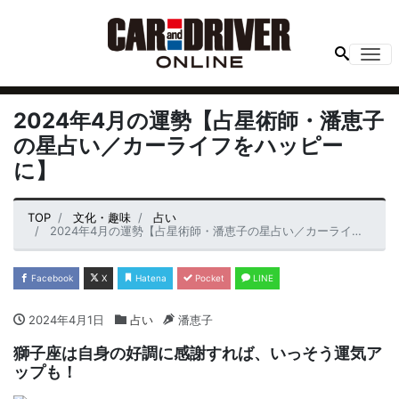
Me
2024年4月の運勢【占星術師・潘恵子
の星占い／カーライフをハッピー
に】
TOP
文化・趣味
占い
2024年4月の運勢【占星術師・潘恵子の星占い／カーライフをハッピーに】
Facebook
X
Hatena
Pocket
LINE
2024年4月1日
占い
潘恵子
獅子座は自身の好調に感謝すれば、いっそう運気ア
ップも！