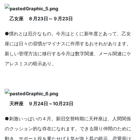
乙女座 ８月
23
日～９月
23
日
●慣れとは厄介なもの。今月はとくに新年度とあって、乙女
座には日々の習慣がマイナスに作用するおそれがあります。
新しい管理方法に移行する今月は数字関連、メール関連にケ
アレスミスの暗示あり。
天秤座 ９月
24
日～
10
月
23
日
●刺激いっぱいの４月。新旧交替時期に天秤座は、人間関係
のクッション的な存在になれます。できる限り仲間のために
動き、サポート役を果たせば人気が急上昇の暗示。恋愛面は