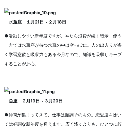
水瓶座 １月
21
日～２月
18
日
●活動しやすい新年度ですが、やたら浪費が続く暗示。使う
一方では水瓶座が持つ水瓶の中は空っぽに。人の出入りが多
く学習意欲と吸収力もある今月なので、知識を吸収しキープ
することが肝心。
魚座 ２月
19
日～３月
20
日
●仲間が集まってきて、仕事は順調そのもの。恋愛運を除い
ては好調な新年度を迎えます。広く浅くよりも、ひとつに絞