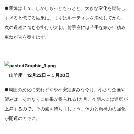
●運気は上々。しかしもっともっとと、大きな変化を期待し
すぎると慌てる結果に。まずはルーティンを消化してから、
次の過程に進む心掛けが大切。射手座には苦手な細かい積み
重ねが功を奏すはず。
山羊座
12
月
22
日～１月
20
日
●周囲の変化に乗れずやや不安定ぎみな今月。小さな企画や
望みは、それなりに結果が得られる1カ月。今期末には運気が
上昇するので、その波を待ちましょう。体力と精神力の強化
が開運のカギに。