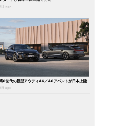
3日 ago
第6世代の新型アウディA6／A6アバントが日本上陸
3日 ago