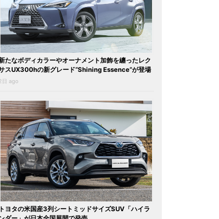
新たなボディカラーやオーナメント加飾を纏ったレク
サスUX300hの新グレード“Shining Essence”が登場
2日 ago
トヨタの米国産3列シートミッドサイズSUV「ハイラ
ンダー」が日本全国展開で発売