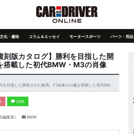
文化・趣味
コラム＆エッセイ
モータースポーツ
パーツ・用品
復刻版カタログ】勝利を目指した開
を搭載した初代BMW・M3の肖像
した開発された駿馬。F1由来の心臓を搭載した初代BMW・M3の肖像
t
LINE
D編集部）
BMW