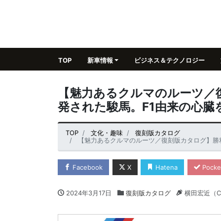
TOP
新車情報
ビジネス＆テクノロジー
【魅力あるクルマのルーツ／
発された駿馬。F1由来の心臓
TOP
文化・趣味
復刻版カタログ
【魅力あるクルマのルーツ／復刻版カタログ】勝利を目指
Facebook
X
Hatena
Pocke
2024年3月17日
復刻版カタログ
横田宏近（C