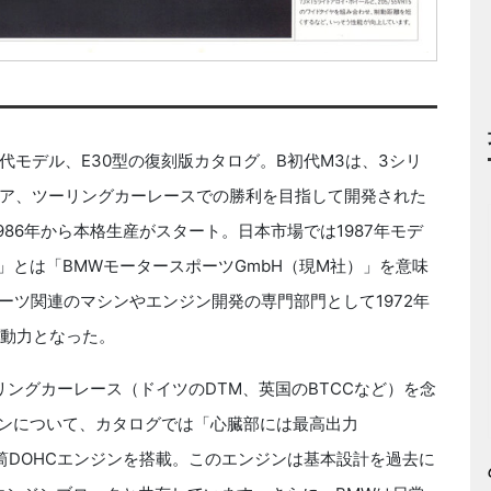
モデル、E30型の復刻版カタログ。B初代M3は、3シリ
ア、ツーリングカーレースでの勝利を目指して開発された
986年から本格生産がスタート。日本市場では1987年モデ
」とは「BMWモータースポーツGmbH（現M社）」を意味
ーツ関連のマシンやエンジン開発の専門部門として1972年
原動力となった。
ングカーレース（ドイツのDTM、英国のBTCCなど）を念
ンジンについて、カタログでは「心臓部には最高出力
直列4気筒DOHCエンジンを搭載。このエンジンは基本設計を過去に