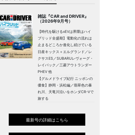
雑誌『CAR and DRIVER』
（2026年9月号）
【時代を駆けるxEVは界隈はハイ
ブリッド全盛期】電動化の流れは
止まるどころか進化し続けている
日産キックス＋エルグランド／レ
クサスES／SUBARUレヴォーグ・
レイバック／三菱アウトランダー
PHEV 他
【グルメドライブ紀行 ニッポンの
優食】静岡・浜松編／翡翠色の暴
れ川、天竜川沿いをホンダCR-Vで
旅する
最新号の詳細はこちら