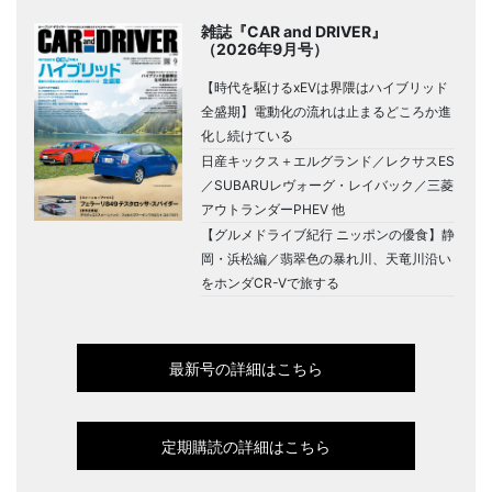
雑誌『CAR and DRIVER』
（2026年9月号）
【時代を駆けるxEVは界隈はハイブリッド
全盛期】電動化の流れは止まるどころか進
化し続けている
日産キックス＋エルグランド／レクサスES
／SUBARUレヴォーグ・レイバック／三菱
アウトランダーPHEV 他
【グルメドライブ紀行 ニッポンの優食】静
岡・浜松編／翡翠色の暴れ川、天竜川沿い
をホンダCR-Vで旅する
最新号の詳細はこちら
定期購読の詳細はこちら