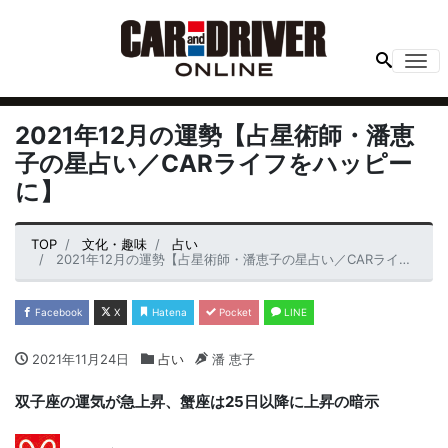
Me
2021年12月の運勢【占星術師・潘恵
子の星占い／CARライフをハッピー
に】
TOP
文化・趣味
占い
2021年12月の運勢【占星術師・潘恵子の星占い／CARライフをハッピーに】
Facebook
X
Hatena
Pocket
LINE
2021年11月24日
占い
潘 恵子
双子座の運気が急上昇、蟹座は25日以降に上昇の暗示