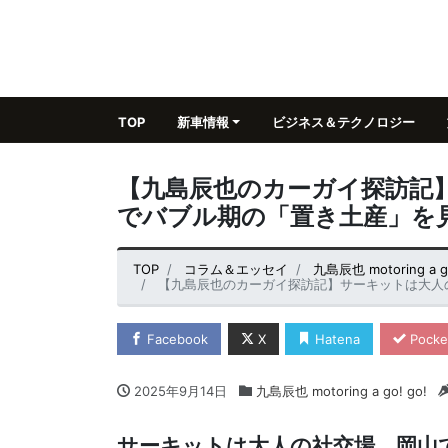
TOP
新車情報
ビジネス＆テクノロジー
【九島辰也のカーガイ探訪記
でバブル期の「置き土産」を
TOP
コラム＆エッセイ
九島辰也 motoring a go
【九島辰也のカーガイ探訪記】サーキットは大人
Facebook
X
Hatena
Pocke
2025年9月14日
九島辰也 motoring a go! go!
サーキットは大人の社交場、岡山