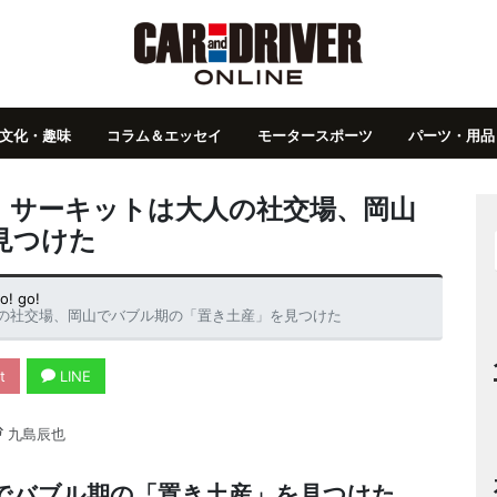
文化・趣味
コラム＆エッセイ
モータースポーツ
パーツ・用品
】サーキットは大人の社交場、岡山
見つけた
! go!
の社交場、岡山でバブル期の「置き土産」を見つけた
t
LINE
九島辰也
でバブル期の「置き土産」を見つけた