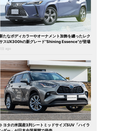
新たなボディカラーやオーナメント加飾を纏ったレク
サスUX300hの新グレード“Shining Essence”が登場
2日 ago
トヨタの米国産3列シートミッドサイズSUV「ハイラ
ンダー」が日本全国展開で発売