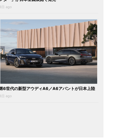
3日 ago
第6世代の新型アウディA6／A6アバントが日本上陸
3日 ago