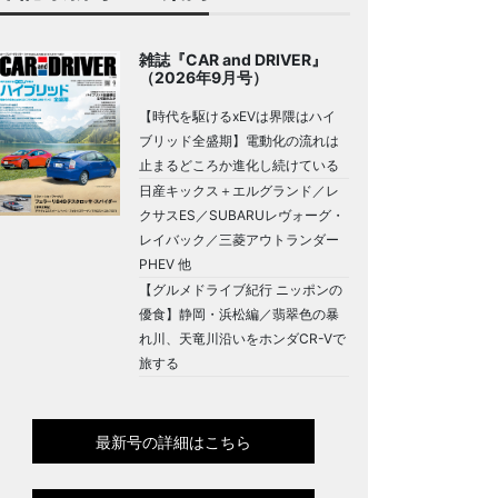
雑誌『CAR and DRIVER』
（2026年9月号）
【時代を駆けるxEVは界隈はハイ
ブリッド全盛期】電動化の流れは
止まるどころか進化し続けている
日産キックス＋エルグランド／レ
クサスES／SUBARUレヴォーグ・
レイバック／三菱アウトランダー
PHEV 他
【グルメドライブ紀行 ニッポンの
優食】静岡・浜松編／翡翠色の暴
れ川、天竜川沿いをホンダCR-Vで
旅する
最新号の詳細はこちら