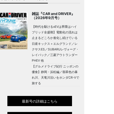
雑誌『CAR and DRIVER』
（2026年9月号）
【時代を駆けるxEVは界隈はハイ
ブリッド全盛期】電動化の流れは
止まるどころか進化し続けている
日産キックス＋エルグランド／レ
クサスES／SUBARUレヴォーグ・
レイバック／三菱アウトランダー
PHEV 他
【グルメドライブ紀行 ニッポンの
優食】静岡・浜松編／翡翠色の暴
れ川、天竜川沿いをホンダCR-Vで
旅する
最新号の詳細はこちら