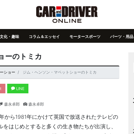
文化・趣味
コラム＆エッセイ
モータースポーツ
パーツ・用品
ョーのトミカ
ターショー
ジム・ヘンソン・マペットショーのトミカ
t
LINE
森永卓郎
森永卓郎
年から1981年にかけて英国で放送されたテレビの
ルをはじめとすると多くの生き物たちが出演し、