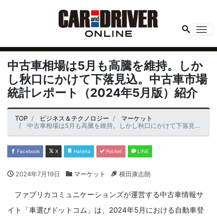
Me
中古車相場は5月も高騰を維持。しか
し秋口にかけて下落見込。中古車市場
統計レポート（2024年5月版）紹介
TOP
ビジネス＆テクノロジー
マーケット
中古車相場は5月も高騰を維持。しかし秋口にかけて下落見込。中古車市場統計レポート（2024年5月版）紹介
Facebook
X
Hatena
Pocket
LINE
2024年7月19日
マーケット
横田康志朗
ファブリカコミュニケーションズが運営する中古⾞情報サ
イト「⾞選びドットコム」は、2024年5⽉における⾃動⾞登