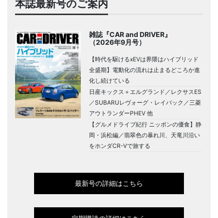
本誌最新号のご案内
雑誌『CAR and DRIVER』
（2026年9月号）
【時代を駆けるxEVは界隈はハイブリッド
全盛期】電動化の流れは止まるどころか進
化し続けている
日産キックス＋エルグランド／レクサスES
／SUBARUレヴォーグ・レイバック／三菱
アウトランダーPHEV 他
【グルメドライブ紀行 ニッポンの優食】静
岡・浜松編／翡翠色の暴れ川、天竜川沿い
をホンダCR-Vで旅する
最新号の詳細はこちら