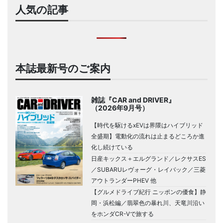
人気の記事
本誌最新号のご案内
雑誌『CAR and DRIVER』
（2026年9月号）
【時代を駆けるxEVは界隈はハイブリッド
全盛期】電動化の流れは止まるどころか進
化し続けている
日産キックス＋エルグランド／レクサスES
／SUBARUレヴォーグ・レイバック／三菱
アウトランダーPHEV 他
【グルメドライブ紀行 ニッポンの優食】静
岡・浜松編／翡翠色の暴れ川、天竜川沿い
をホンダCR-Vで旅する