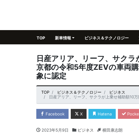
TOP
新車情報
ビジネス＆テクノロジー
日産アリア、リーフ、サクラ
京都の令和5年度ZEVの車両
象に認定
TOP
ビジネス＆テクノロジー
ビジネス
日産アリア、リーフ、サクラが上乗せ補助額10万円の対象に
Facebook
X
Hatena
Pocke
2023年5月9日
ビジネス
横田康志朗