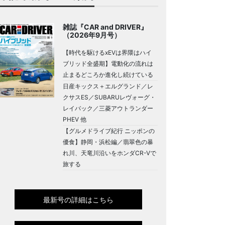
雑誌『CAR and DRIVER』
（2026年9月号）
【時代を駆けるxEVは界隈はハイ
ブリッド全盛期】電動化の流れは
止まるどころか進化し続けている
日産キックス＋エルグランド／レ
クサスES／SUBARUレヴォーグ・
レイバック／三菱アウトランダー
PHEV 他
【グルメドライブ紀行 ニッポンの
優食】静岡・浜松編／翡翠色の暴
れ川、天竜川沿いをホンダCR-Vで
旅する
最新号の詳細はこちら