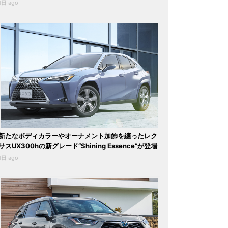
1日 ago
新たなボディカラーやオーナメント加飾を纏ったレク
サスUX300hの新グレード“Shining Essence”が登場
1日 ago