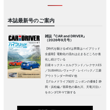
本誌最新号のご案内
雑誌『CAR and DRIVER』
（2026年9月号）
【時代を駆けるxEVは界隈はハイブリッド
全盛期】電動化の流れは止まるどころか進
化し続けている
日産キックス＋エルグランド／レクサスES
／SUBARUレヴォーグ・レイバック／三菱
アウトランダーPHEV 他
【グルメドライブ紀行 ニッポンの優食】静
岡・浜松編／翡翠色の暴れ川、天竜川沿い
をホンダCR-Vで旅する