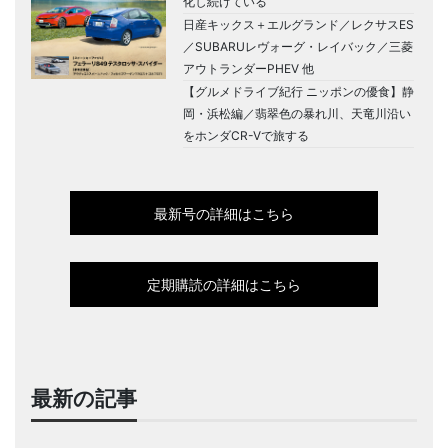
化し続けている
日産キックス＋エルグランド／レクサスES
／SUBARUレヴォーグ・レイバック／三菱
アウトランダーPHEV 他
【グルメドライブ紀行 ニッポンの優食】静
岡・浜松編／翡翠色の暴れ川、天竜川沿い
をホンダCR-Vで旅する
最新号の詳細はこちら
定期購読の詳細はこちら
最新の記事