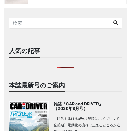
人気の記事
本誌最新号のご案内
雑誌『CAR and DRIVER』
（2026年9月号）
【時代を駆けるxEVは界隈はハイブリッド
全盛期】電動化の流れは止まるどころか進