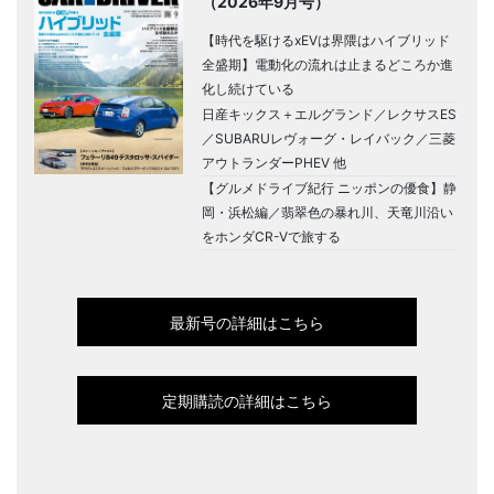
（2026年9月号）
【時代を駆けるxEVは界隈はハイブリッド
全盛期】電動化の流れは止まるどころか進
化し続けている
日産キックス＋エルグランド／レクサスES
／SUBARUレヴォーグ・レイバック／三菱
アウトランダーPHEV 他
【グルメドライブ紀行 ニッポンの優食】静
岡・浜松編／翡翠色の暴れ川、天竜川沿い
をホンダCR-Vで旅する
最新号の詳細はこちら
定期購読の詳細はこちら