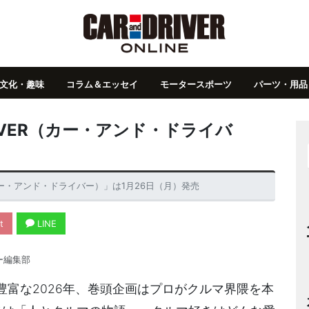
文化・趣味
コラム＆エッセイ
モータースポーツ
パーツ・用品
DRIVER（カー・アンド・ドライバ
ER（カー・アンド・ドライバー）」は1月26日（月）発売
t
LINE
ー編集部
富な2026年、巻頭企画はプロがクルマ界隈を本