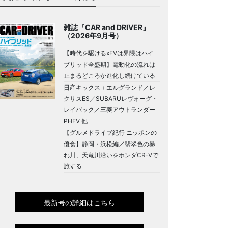
雑誌『CAR and DRIVER』
（2026年9月号）
【時代を駆けるxEVは界隈はハイ
ブリッド全盛期】電動化の流れは
止まるどころか進化し続けている
日産キックス＋エルグランド／レ
クサスES／SUBARUレヴォーグ・
レイバック／三菱アウトランダー
PHEV 他
【グルメドライブ紀行 ニッポンの
優食】静岡・浜松編／翡翠色の暴
れ川、天竜川沿いをホンダCR-Vで
旅する
最新号の詳細はこちら