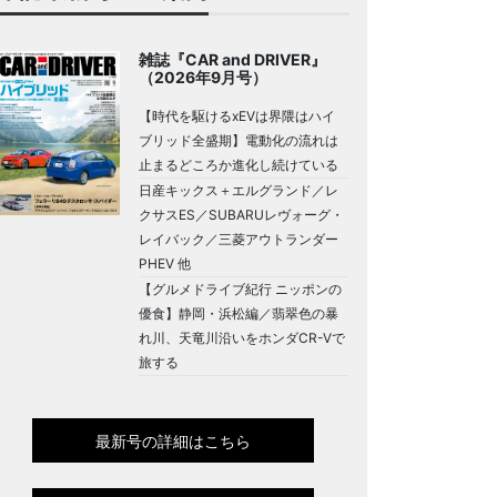
雑誌『CAR and DRIVER』
（2026年9月号）
【時代を駆けるxEVは界隈はハイ
ブリッド全盛期】電動化の流れは
止まるどころか進化し続けている
日産キックス＋エルグランド／レ
クサスES／SUBARUレヴォーグ・
レイバック／三菱アウトランダー
PHEV 他
【グルメドライブ紀行 ニッポンの
優食】静岡・浜松編／翡翠色の暴
れ川、天竜川沿いをホンダCR-Vで
旅する
最新号の詳細はこちら