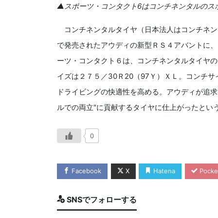
▲スポーツ・コンタクト6はコンチネンタルのス
コンチネンタルタイヤ（日本法人はコンチネン
で発売されたアウディの新型ＲＳ４アバントに、
ーツ・コンタクト６は、コンチネンタルタイヤの
イズは２７５／30Ｒ20（97Ｙ）ＸＬ。コンチ
ドライビングの快適性を高める。アウディが追求
ルでの両立"に貢献するタイヤに仕上がったとい
0
Facebook
X
Hatena
Pocke
SNSでフォローする