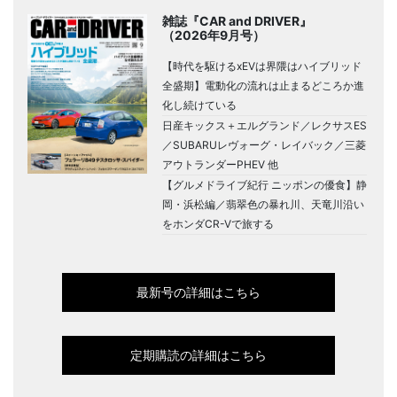
雑誌『CAR and DRIVER』
（2026年9月号）
【時代を駆けるxEVは界隈はハイブリッド
全盛期】電動化の流れは止まるどころか進
化し続けている
日産キックス＋エルグランド／レクサスES
／SUBARUレヴォーグ・レイバック／三菱
アウトランダーPHEV 他
【グルメドライブ紀行 ニッポンの優食】静
岡・浜松編／翡翠色の暴れ川、天竜川沿い
をホンダCR-Vで旅する
最新号の詳細はこちら
定期購読の詳細はこちら