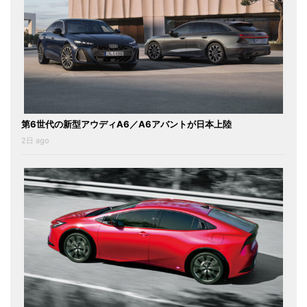
第6世代の新型アウディA6／A6アバントが日本上陸
2日 ago