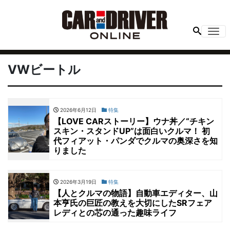
Me
VWビートル
2026年6月12日
特集
【LOVE CARストーリー】ウナ丼／“チキン
スキン・スタンドUP”は面白いクルマ！ 初
代フィアット・パンダでクルマの奥深さを知
りました
2026年3月19日
特集
【人とクルマの物語】自動車エディター、山
本亨氏の巨匠の教えを大切にしたSRフェア
レディとの芯の通った趣味ライフ