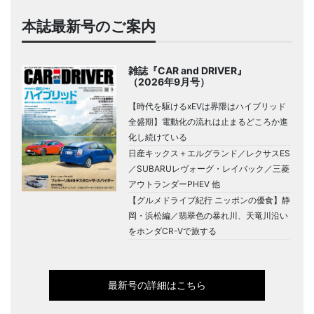
本誌最新号のご案内
雑誌『CAR and DRIVER』
（2026年9月号）
【時代を駆けるxEVは界隈はハイブリッド
全盛期】電動化の流れは止まるどころか進
化し続けている
日産キックス＋エルグランド／レクサスES
／SUBARUレヴォーグ・レイバック／三菱
アウトランダーPHEV 他
【グルメドライブ紀行 ニッポンの優食】静
岡・浜松編／翡翠色の暴れ川、天竜川沿い
をホンダCR-Vで旅する
最新号の詳細はこちら