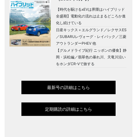
【時代を駆けるxEVは界隈はハイブリッド
全盛期】電動化の流れは止まるどころか進
化し続けている
日産キックス＋エルグランド／レクサスES
／SUBARUレヴォーグ・レイバック／三菱
アウトランダーPHEV 他
【グルメドライブ紀行 ニッポンの優食】静
岡・浜松編／翡翠色の暴れ川、天竜川沿い
をホンダCR-Vで旅する
最新号の詳細はこちら
定期購読の詳細はこちら