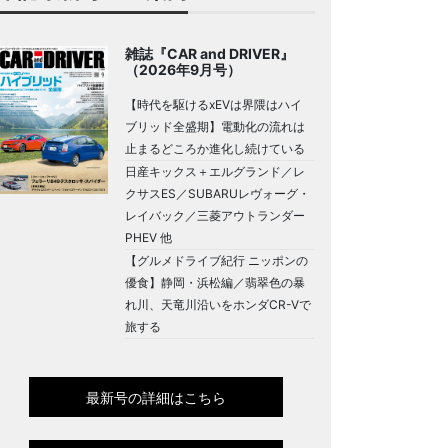
雑誌『CAR and DRIVER』
（2026年9月号）
【時代を駆けるxEVは界隈はハイ
ブリッド全盛期】電動化の流れは
止まるどころか進化し続けている
日産キックス＋エルグランド／レ
クサスES／SUBARUレヴォーグ・
レイバック／三菱アウトランダー
PHEV 他
【グルメドライブ紀行 ニッポンの
優食】静岡・浜松編／翡翠色の暴
れ川、天竜川沿いをホンダCR-Vで
旅する
最新号の詳細はこちら